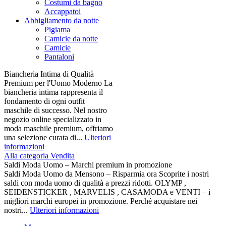
Costumi da bagno
Accappatoi
Abbigliamento da notte
Pigiama
Camicie da notte
Camicie
Pantaloni
Biancheria Intima di Qualità
Premium per l'Uomo Moderno La
biancheria intima rappresenta il
fondamento di ogni outfit
maschile di successo. Nel nostro
negozio online specializzato in
moda maschile premium, offriamo
una selezione curata di...
Ulteriori
informazioni
Alla categoria Vendita
Saldi Moda Uomo – Marchi premium in promozione
Saldi Moda Uomo da Mensono – Risparmia ora Scoprite i nostri
saldi con moda uomo di qualità a prezzi ridotti. OLYMP ,
SEIDENSTICKER , MARVELIS , CASAMODA e VENTI – i
migliori marchi europei in promozione. Perché acquistare nei
nostri...
Ulteriori informazioni