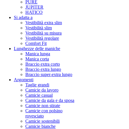
PURE
JUPITER
HATICO
Si adatta a
Vestibilità extra slim
Vestibilità slim
Vestibilità su misura
Vestibilità regolare
Comfort Fit
Lunghezze delle maniche
Manica lunga
Manica corta
Braccio extra corto
Braccio extra lungo
Braccio super-extra lungo
Argomenti
Taglie grandi
Camicie da lavoro
Camicie casual
Camicie da gala e da sposa
Camicie non stirate
Camicie con polsino
rovesciato
Camicie sostenibili
Camicie bianche