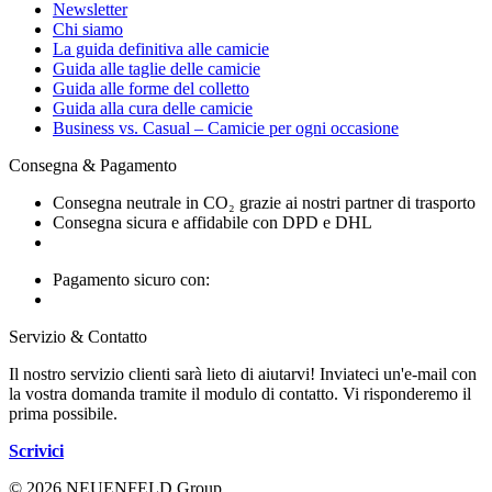
Newsletter
Chi siamo
La guida definitiva alle camicie
Guida alle taglie delle camicie
Guida alle forme del colletto
Guida alla cura delle camicie
Business vs. Casual – Camicie per ogni occasione
Consegna & Pagamento
Consegna neutrale in CO₂ grazie ai nostri partner di trasporto
Consegna sicura e affidabile con DPD e DHL
Pagamento sicuro con:
Servizio & Contatto
Il nostro servizio clienti sarà lieto di aiutarvi! Inviateci un'e-mail con
la vostra domanda tramite il modulo di contatto. Vi risponderemo il
prima possibile.
Scrivici
© 2026 NEUENFELD Group