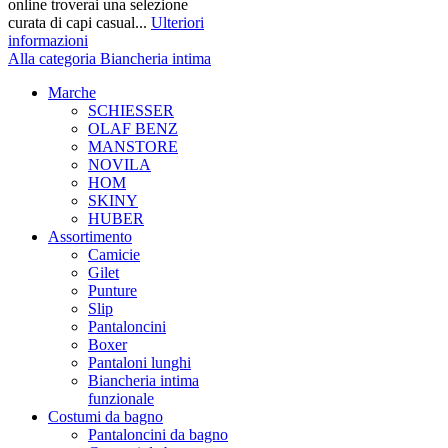
online troverai una selezione
curata di capi casual...
Ulteriori
informazioni
Alla categoria Biancheria intima
Marche
SCHIESSER
OLAF BENZ
MANSTORE
NOVILA
HOM
SKINY
HUBER
Assortimento
Camicie
Gilet
Punture
Slip
Pantaloncini
Boxer
Pantaloni lunghi
Biancheria intima
funzionale
Costumi da bagno
Pantaloncini da bagno