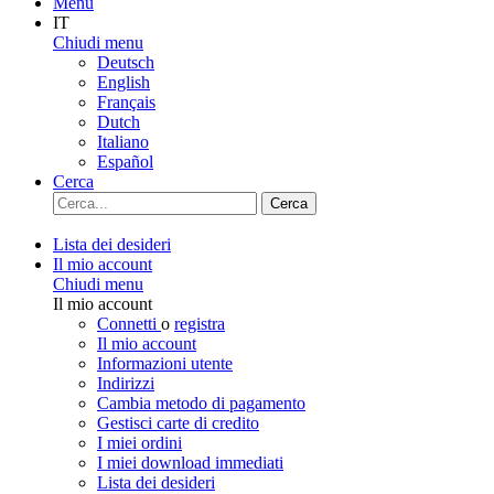
Menu
IT
Chiudi menu
Deutsch
English
Français
Dutch
Italiano
Español
Cerca
Cerca
Lista dei desideri
Il mio account
Chiudi menu
Il mio account
Connetti
o
registra
Il mio account
Informazioni utente
Indirizzi
Cambia metodo di pagamento
Gestisci carte di credito
I miei ordini
I miei download immediati
Lista dei desideri