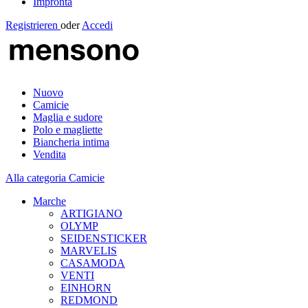
Impronta
Registrieren
oder
Accedi
Nuovo
Camicie
Maglia e sudore
Polo e magliette
Biancheria intima
Vendita
Alla categoria Camicie
Marche
ARTIGIANO
OLYMP
SEIDENSTICKER
MARVELIS
CASAMODA
VENTI
EINHORN
REDMOND