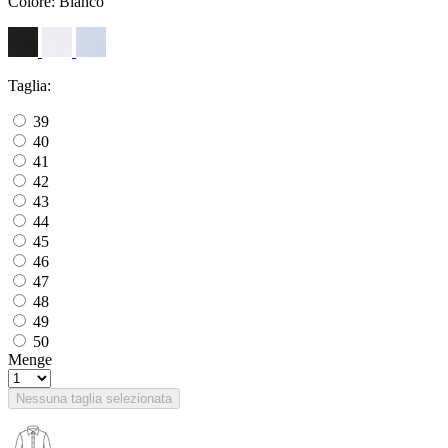
Colore:
Bianco
Taglia:
39
40
41
42
43
44
45
46
47
48
49
50
Menge
Nessuna taglia selezionata