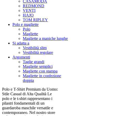
CASAMODA
REDMOND
VENTI
HAJO
TOM RIPLEY
Polo e magliette
Polo
Magliette
Magliette a maniche lunghe
Si adatta a
Vestibilità slim
Vestibilità regolare
Argomenti
Taglie grandi
Magliette semplici
Magliette con stampa
Magliette in confezione
doppia
Polo e T-Shirt Premium da Uomo:
Stile Casual di Alta Qualità Le
polo e le t-shirt rappresentano i
pilastri fondamentali di un
guardaroba maschile versatile e
contemporaneo. Nel nostro store