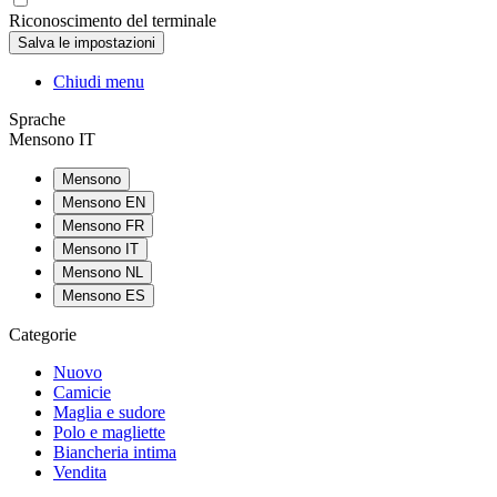
Riconoscimento del terminale
Chiudi menu
Sprache
Mensono IT
Mensono
Mensono EN
Mensono FR
Mensono IT
Mensono NL
Mensono ES
Categorie
Nuovo
Camicie
Maglia e sudore
Polo e magliette
Biancheria intima
Vendita