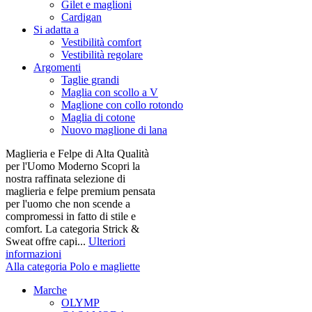
Gilet e maglioni
Cardigan
Si adatta a
Vestibilità comfort
Vestibilità regolare
Argomenti
Taglie grandi
Maglia con scollo a V
Maglione con collo rotondo
Maglia di cotone
Nuovo maglione di lana
Maglieria e Felpe di Alta Qualità
per l'Uomo Moderno Scopri la
nostra raffinata selezione di
maglieria e felpe premium pensata
per l'uomo che non scende a
compromessi in fatto di stile e
comfort. La categoria Strick &
Sweat offre capi...
Ulteriori
informazioni
Alla categoria Polo e magliette
Marche
OLYMP