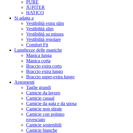
PURE
JUPITER
HATICO
Si adatta a
Vestibilità extra slim
Vestibilità slim
Vestibilità su misura
Vestibilità regolare
Comfort Fit
Lunghezze delle maniche
Manica lunga
Manica corta
Braccio extra corto
Braccio extra lungo
Braccio super-extra lungo
Argomenti
Taglie grandi
Camicie da lavoro
Camicie casual
Camicie da gala e da sposa
Camicie non stirate
Camicie con polsino
rovesciato
Camicie sostenibili
Camicie bianche