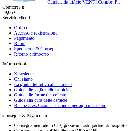
Camicia da ufficio VENTI Comfort Fit
Comfort Fit
49,95 €
Servizio clienti
Ordina
Accesso e registrazione
Pagamento
Buoni
Spedizione & Consegna
Ritorno e rimborso
Informazioni
Newsletter
Chi siamo
La guida definitiva alle camicie
Guida alle taglie delle camicie
Guida alle forme del colletto
Guida alla cura delle camicie
Business vs. Casual – Camicie per ogni occasione
Consegna & Pagamento
Consegna neutrale in CO₂ grazie ai nostri partner di trasporto
Consegna sicura e affidabile con DPD e DHL