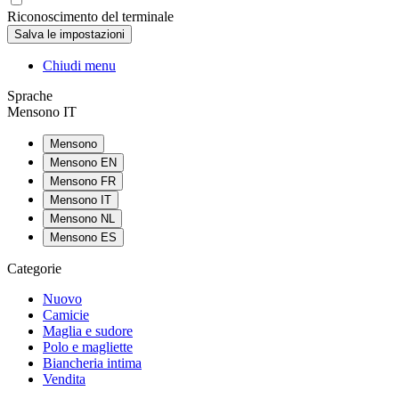
Riconoscimento del terminale
Chiudi menu
Sprache
Mensono IT
Mensono
Mensono EN
Mensono FR
Mensono IT
Mensono NL
Mensono ES
Categorie
Nuovo
Camicie
Maglia e sudore
Polo e magliette
Biancheria intima
Vendita