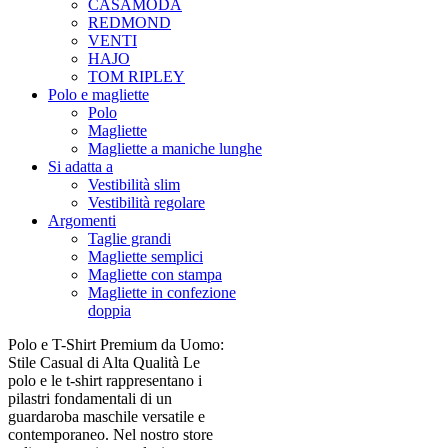
CASAMODA
REDMOND
VENTI
HAJO
TOM RIPLEY
Polo e magliette
Polo
Magliette
Magliette a maniche lunghe
Si adatta a
Vestibilità slim
Vestibilità regolare
Argomenti
Taglie grandi
Magliette semplici
Magliette con stampa
Magliette in confezione
doppia
Polo e T-Shirt Premium da Uomo:
Stile Casual di Alta Qualità Le
polo e le t-shirt rappresentano i
pilastri fondamentali di un
guardaroba maschile versatile e
contemporaneo. Nel nostro store