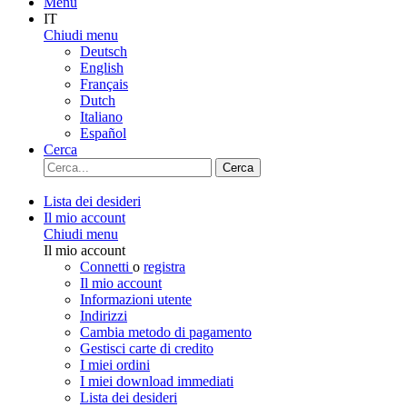
Menu
IT
Chiudi menu
Deutsch
English
Français
Dutch
Italiano
Español
Cerca
Cerca
Lista dei desideri
Il mio account
Chiudi menu
Il mio account
Connetti
o
registra
Il mio account
Informazioni utente
Indirizzi
Cambia metodo di pagamento
Gestisci carte di credito
I miei ordini
I miei download immediati
Lista dei desideri