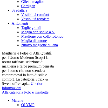
Gilet e maglioni
Cardigan
Si adatta a
Vestibilità comfort
Vestibilità regolare
Argomenti
Taglie grandi
Maglia con scollo a V
Maglione con collo rotondo
Maglia di cotone
Nuovo maglione di lana
Maglieria e Felpe di Alta Qualità
per l'Uomo Moderno Scopri la
nostra raffinata selezione di
maglieria e felpe premium pensata
per l'uomo che non scende a
compromessi in fatto di stile e
comfort. La categoria Strick &
Sweat offre capi...
Ulteriori
informazioni
Alla categoria Polo e magliette
Marche
OLYMP