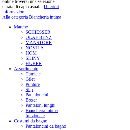
online troverai una selezione
curata di capi casual...
Ulteriori
informazioni
Alla categoria Biancheria intima
Marche
SCHIESSER
OLAF BENZ
MANSTORE
NOVILA
HOM
SKINY
HUBER
Assortimento
Camicie
Gilet
Punture
Slip
Pantaloncini
Boxer
Pantaloni lunghi
Biancheria intima
funzionale
Costumi da bagno
Pantaloncini da bagno