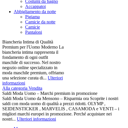
Costumi da bagno
Accappatoi
Abbigliamento da notte
Pigiama
Camicie da notte
Camicie
Pantaloni
Biancheria Intima di Qualità
Premium per l'Uomo Moderno La
biancheria intima rappresenta il
fondamento di ogni outfit
maschile di successo. Nel nostro
negozio online specializzato in
moda maschile premium, offriamo
una selezione curata di...
Ulteriori
informazioni
Alla categoria Vendita
Saldi Moda Uomo – Marchi premium in promozione
Saldi Moda Uomo da Mensono – Risparmia ora Scoprite i nostri
saldi con moda uomo di qualità a prezzi ridotti. OLYMP ,
SEIDENSTICKER , MARVELIS , CASAMODA e VENTI – i
migliori marchi europei in promozione. Perché acquistare nei
nostri...
Ulteriori informazioni