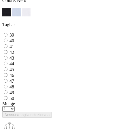
Colore:
Nero
Taglia:
39
40
41
42
43
44
45
46
47
48
49
50
Menge
Nessuna taglia selezionata