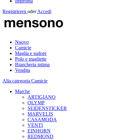
Impronta
Registrieren
oder
Accedi
Nuovo
Camicie
Maglia e sudore
Polo e magliette
Biancheria intima
Vendita
Alla categoria Camicie
Marche
ARTIGIANO
OLYMP
SEIDENSTICKER
MARVELIS
CASAMODA
VENTI
EINHORN
REDMOND