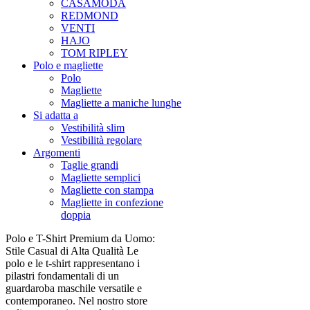
CASAMODA
REDMOND
VENTI
HAJO
TOM RIPLEY
Polo e magliette
Polo
Magliette
Magliette a maniche lunghe
Si adatta a
Vestibilità slim
Vestibilità regolare
Argomenti
Taglie grandi
Magliette semplici
Magliette con stampa
Magliette in confezione
doppia
Polo e T-Shirt Premium da Uomo:
Stile Casual di Alta Qualità Le
polo e le t-shirt rappresentano i
pilastri fondamentali di un
guardaroba maschile versatile e
contemporaneo. Nel nostro store