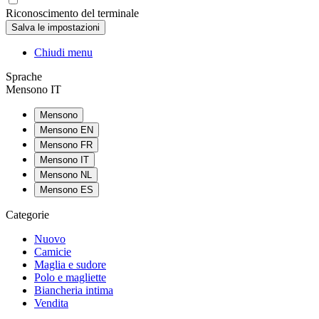
Riconoscimento del terminale
Chiudi menu
Sprache
Mensono IT
Mensono
Mensono EN
Mensono FR
Mensono IT
Mensono NL
Mensono ES
Categorie
Nuovo
Camicie
Maglia e sudore
Polo e magliette
Biancheria intima
Vendita