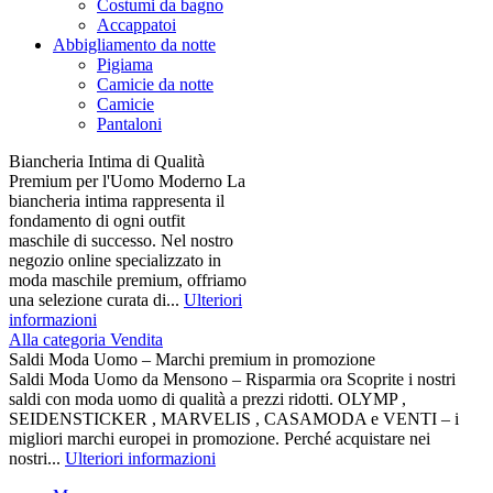
Costumi da bagno
Accappatoi
Abbigliamento da notte
Pigiama
Camicie da notte
Camicie
Pantaloni
Biancheria Intima di Qualità
Premium per l'Uomo Moderno La
biancheria intima rappresenta il
fondamento di ogni outfit
maschile di successo. Nel nostro
negozio online specializzato in
moda maschile premium, offriamo
una selezione curata di...
Ulteriori
informazioni
Alla categoria Vendita
Saldi Moda Uomo – Marchi premium in promozione
Saldi Moda Uomo da Mensono – Risparmia ora Scoprite i nostri
saldi con moda uomo di qualità a prezzi ridotti. OLYMP ,
SEIDENSTICKER , MARVELIS , CASAMODA e VENTI – i
migliori marchi europei in promozione. Perché acquistare nei
nostri...
Ulteriori informazioni