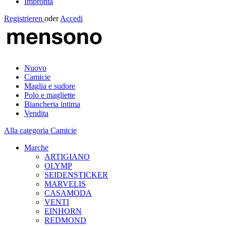
Impronta
Registrieren
oder
Accedi
Nuovo
Camicie
Maglia e sudore
Polo e magliette
Biancheria intima
Vendita
Alla categoria Camicie
Marche
ARTIGIANO
OLYMP
SEIDENSTICKER
MARVELIS
CASAMODA
VENTI
EINHORN
REDMOND