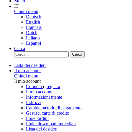
Menu
IT
Chiudi menu
Deutsch
English
Français
Dutch
Italiano
Español
Cerca
Cerca
Lista dei desideri
Il mio account
Chiudi menu
Il mio account
Connetti
o
registra
Il mio account
Informazioni utente
Indirizzi
Cambia metodo di pagamento
Gestisci carte di credito
I miei ordini
I miei download immediati
Lista dei desideri