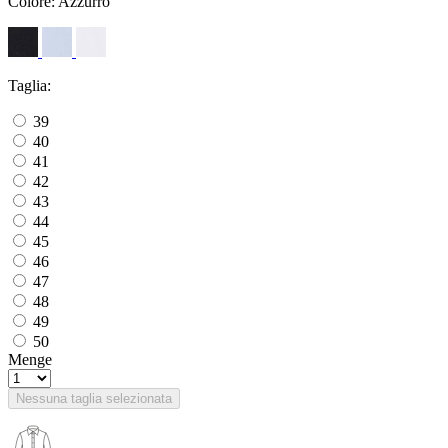
Colore:
Azzurro
Taglia:
39
40
41
42
43
44
45
46
47
48
49
50
Menge
Nessuna taglia selezionata