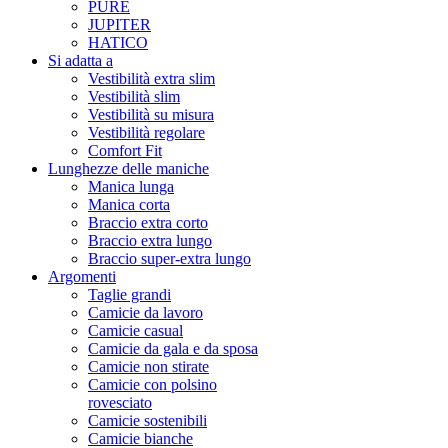
PURE
JUPITER
HATICO
Si adatta a
Vestibilità extra slim
Vestibilità slim
Vestibilità su misura
Vestibilità regolare
Comfort Fit
Lunghezze delle maniche
Manica lunga
Manica corta
Braccio extra corto
Braccio extra lungo
Braccio super-extra lungo
Argomenti
Taglie grandi
Camicie da lavoro
Camicie casual
Camicie da gala e da sposa
Camicie non stirate
Camicie con polsino
rovesciato
Camicie sostenibili
Camicie bianche