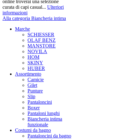
online troverai una selezione
curata di capi casual...
Ulteriori
informazioni
Alla categoria Biancheria intima
Marche
SCHIESSER
OLAF BENZ
MANSTORE
NOVILA
HOM
SKINY
HUBER
Assortimento
Camicie
Gilet
Punture
Slip
Pantaloncini
Boxer
Pantaloni lunghi
Biancheria intima
funzionale
Costumi da bagno
Pantaloncini da bagno