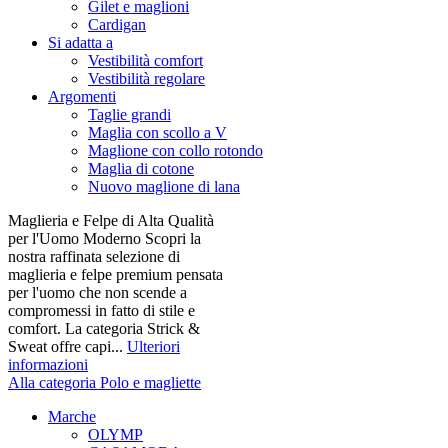
Gilet e maglioni
Cardigan
Si adatta a
Vestibilità comfort
Vestibilità regolare
Argomenti
Taglie grandi
Maglia con scollo a V
Maglione con collo rotondo
Maglia di cotone
Nuovo maglione di lana
Maglieria e Felpe di Alta Qualità
per l'Uomo Moderno Scopri la
nostra raffinata selezione di
maglieria e felpe premium pensata
per l'uomo che non scende a
compromessi in fatto di stile e
comfort. La categoria Strick &
Sweat offre capi...
Ulteriori
informazioni
Alla categoria Polo e magliette
Marche
OLYMP