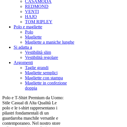
CASAMODA
REDMOND
VENTI
HAJO
TOM RIPLEY
Polo e magliette
Polo
Magliette
Magliette a maniche lunghe
Si adatta a
Vestibilità slim
Vestibilità regolare
Argomenti
Taglie grandi
Magliette semplici
Magliette con stampa
Magliette in confezione
doppia
Polo e T-Shirt Premium da Uomo:
Stile Casual di Alta Qualità Le
polo e le t-shirt rappresentano i
pilastri fondamentali di un
guardaroba maschile versatile e
contemporaneo. Nel nostro store