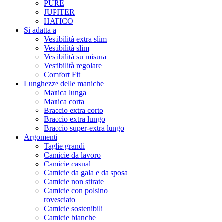
PURE
JUPITER
HATICO
Si adatta a
Vestibilità extra slim
Vestibilità slim
Vestibilità su misura
Vestibilità regolare
Comfort Fit
Lunghezze delle maniche
Manica lunga
Manica corta
Braccio extra corto
Braccio extra lungo
Braccio super-extra lungo
Argomenti
Taglie grandi
Camicie da lavoro
Camicie casual
Camicie da gala e da sposa
Camicie non stirate
Camicie con polsino
rovesciato
Camicie sostenibili
Camicie bianche