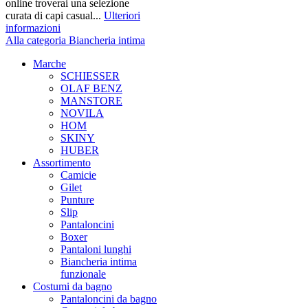
online troverai una selezione
curata di capi casual...
Ulteriori
informazioni
Alla categoria Biancheria intima
Marche
SCHIESSER
OLAF BENZ
MANSTORE
NOVILA
HOM
SKINY
HUBER
Assortimento
Camicie
Gilet
Punture
Slip
Pantaloncini
Boxer
Pantaloni lunghi
Biancheria intima
funzionale
Costumi da bagno
Pantaloncini da bagno