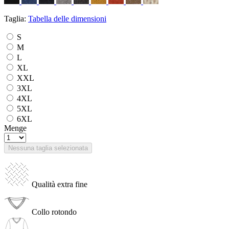
Taglia:
Tabella delle dimensioni
S
M
L
XL
XXL
3XL
4XL
5XL
6XL
Menge
Nessuna taglia selezionata
Qualità extra fine
Collo rotondo