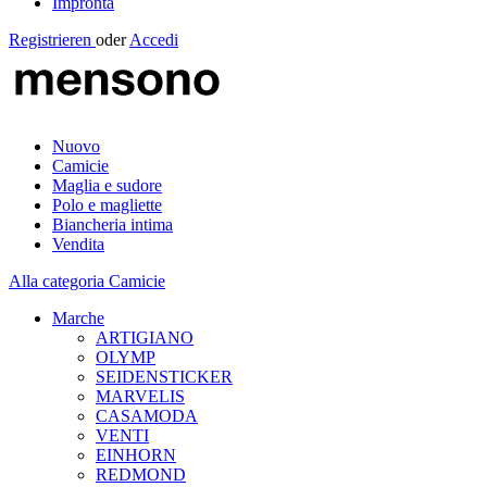
Impronta
Registrieren
oder
Accedi
Nuovo
Camicie
Maglia e sudore
Polo e magliette
Biancheria intima
Vendita
Alla categoria Camicie
Marche
ARTIGIANO
OLYMP
SEIDENSTICKER
MARVELIS
CASAMODA
VENTI
EINHORN
REDMOND