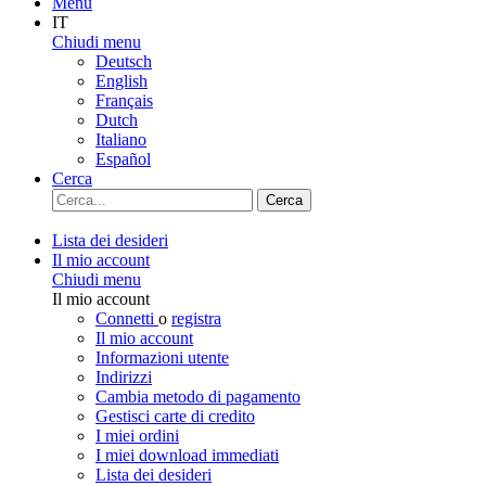
Menu
IT
Chiudi menu
Deutsch
English
Français
Dutch
Italiano
Español
Cerca
Cerca
Lista dei desideri
Il mio account
Chiudi menu
Il mio account
Connetti
o
registra
Il mio account
Informazioni utente
Indirizzi
Cambia metodo di pagamento
Gestisci carte di credito
I miei ordini
I miei download immediati
Lista dei desideri