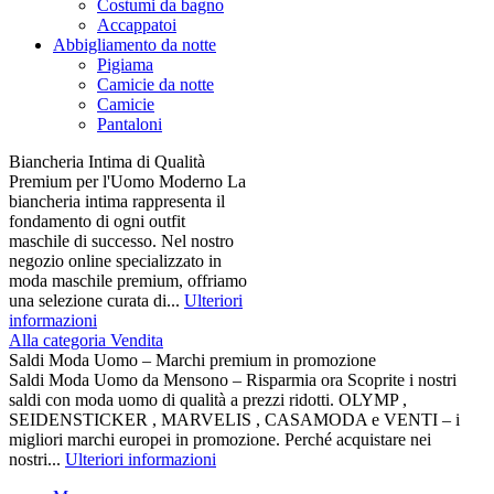
Costumi da bagno
Accappatoi
Abbigliamento da notte
Pigiama
Camicie da notte
Camicie
Pantaloni
Biancheria Intima di Qualità
Premium per l'Uomo Moderno La
biancheria intima rappresenta il
fondamento di ogni outfit
maschile di successo. Nel nostro
negozio online specializzato in
moda maschile premium, offriamo
una selezione curata di...
Ulteriori
informazioni
Alla categoria Vendita
Saldi Moda Uomo – Marchi premium in promozione
Saldi Moda Uomo da Mensono – Risparmia ora Scoprite i nostri
saldi con moda uomo di qualità a prezzi ridotti. OLYMP ,
SEIDENSTICKER , MARVELIS , CASAMODA e VENTI – i
migliori marchi europei in promozione. Perché acquistare nei
nostri...
Ulteriori informazioni