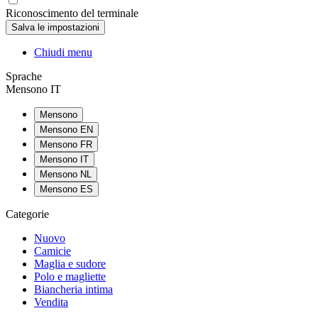
Riconoscimento del terminale
Chiudi menu
Sprache
Mensono IT
Mensono
Mensono EN
Mensono FR
Mensono IT
Mensono NL
Mensono ES
Categorie
Nuovo
Camicie
Maglia e sudore
Polo e magliette
Biancheria intima
Vendita