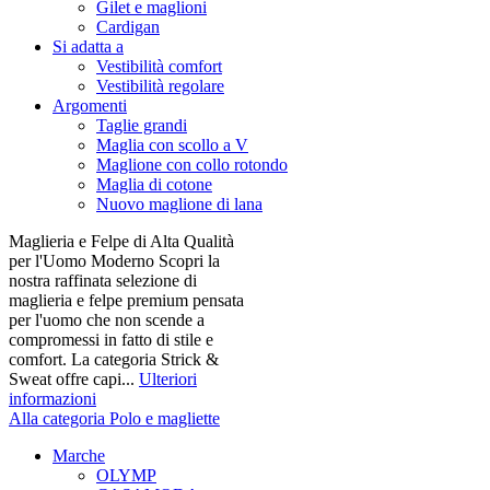
Gilet e maglioni
Cardigan
Si adatta a
Vestibilità comfort
Vestibilità regolare
Argomenti
Taglie grandi
Maglia con scollo a V
Maglione con collo rotondo
Maglia di cotone
Nuovo maglione di lana
Maglieria e Felpe di Alta Qualità
per l'Uomo Moderno Scopri la
nostra raffinata selezione di
maglieria e felpe premium pensata
per l'uomo che non scende a
compromessi in fatto di stile e
comfort. La categoria Strick &
Sweat offre capi...
Ulteriori
informazioni
Alla categoria Polo e magliette
Marche
OLYMP