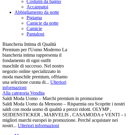
Costumi da bagno
Accappatoi
Abbigliamento da notte
Pigiama
Camicie da notte
Camicie
Pantaloni
Biancheria Intima di Qualità
Premium per l'Uomo Moderno La
biancheria intima rappresenta il
fondamento di ogni outfit
maschile di successo. Nel nostro
negozio online specializzato in
moda maschile premium, offriamo
una selezione curata di...
Ulteriori
informazioni
Alla categoria Vendita
Saldi Moda Uomo – Marchi premium in promozione
Saldi Moda Uomo da Mensono – Risparmia ora Scoprite i nostri
saldi con moda uomo di qualità a prezzi ridotti. OLYMP ,
SEIDENSTICKER , MARVELIS , CASAMODA e VENTI – i
migliori marchi europei in promozione. Perché acquistare nei
nostri...
Ulteriori informazioni