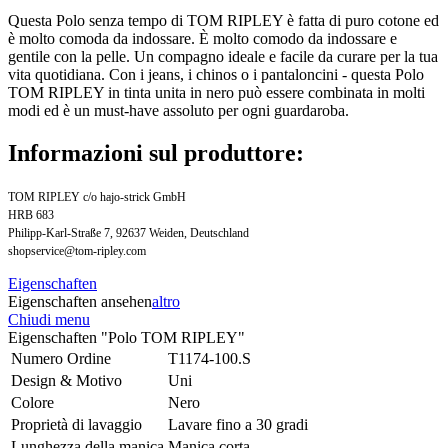
Questa Polo senza tempo di TOM RIPLEY è fatta di puro cotone ed
è molto comoda da indossare. È molto comodo da indossare e
gentile con la pelle. Un compagno ideale e facile da curare per la tua
vita quotidiana. Con i jeans, i chinos o i pantaloncini - questa Polo
TOM RIPLEY in tinta unita in nero può essere combinata in molti
modi ed è un must-have assoluto per ogni guardaroba.
Informazioni sul produttore:
TOM RIPLEY c/o hajo-strick GmbH
HRB 683
Philipp-Karl-Straße 7, 92637 Weiden, Deutschland
shopservice@tom-ripley.com
Eigenschaften
Eigenschaften ansehen
altro
Chiudi menu
Eigenschaften "Polo TOM RIPLEY"
Numero Ordine
T1174-100.S
Design & Motivo
Uni
Colore
Nero
Proprietà di lavaggio
Lavare fino a 30 gradi
Lunghezza della manica
Manica corta