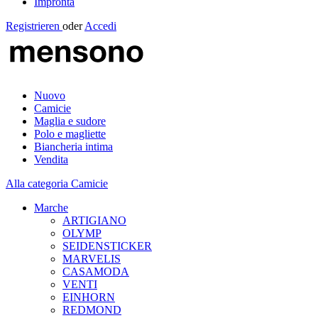
Impronta
Registrieren
oder
Accedi
Nuovo
Camicie
Maglia e sudore
Polo e magliette
Biancheria intima
Vendita
Alla categoria Camicie
Marche
ARTIGIANO
OLYMP
SEIDENSTICKER
MARVELIS
CASAMODA
VENTI
EINHORN
REDMOND