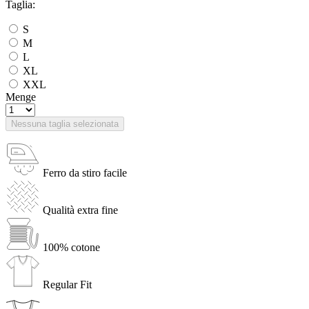
Taglia:
S
M
L
XL
XXL
Menge
Nessuna taglia selezionata
Ferro da stiro facile
Qualità extra fine
100% cotone
Regular Fit