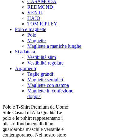
CASAMODA
REDMOND
VENTI
HAJO
TOM RIPLEY
Polo e magliette
Polo
Magliette
Magliette a maniche lunghe
Si adatta a
Vestibilità slim
Vestibilità regolare
Argomenti
Taglie grandi
Magliette semplici
Magliette con stampa
Magliette in confezione
doppia
Polo e T-Shirt Premium da Uomo:
Stile Casual di Alta Qualità Le
polo e le t-shirt rappresentano i
pilastri fondamentali di un
guardaroba maschile versatile e
contemporaneo. Nel nostro store