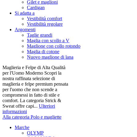
Gilet e maglioni
Cardigan
Si adatta a
Vestibilità comfort
Vestibilità regolare
Argomenti
Taglie grandi
Maglia con scollo a V
Maglione con collo rotondo
Maglia di cotone
Nuovo maglione di lana
Maglieria e Felpe di Alta Qualità
per l'Uomo Moderno Scopri la
nostra raffinata selezione di
maglieria e felpe premium pensata
per l'uomo che non scende a
compromessi in fatto di stile e
comfort. La categoria Strick &
Sweat offre capi...
Ulteriori
informazioni
Alla categoria Polo e magliette
Marche
OLYMP