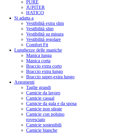
PURE
JUPITER
HATICO
Si adatta a
Vestibilità extra slim
Vestibilità slim
Vestibilità su misura
Vestibilità regolare
Comfort Fit
Lunghezze delle maniche
Manica lunga
Manica corta
Braccio extra corto
Braccio extra lungo
Braccio super-extra lungo
Argomenti
Taglie grandi
Camicie da lavoro
Camicie casual
Camicie da gala e da sposa
Camicie non stirate
Camicie con polsino
rovesciato
Camicie sostenibili
Camicie bianche