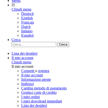
Menu
IT
Chiudi menu
Deutsch
English
Français
Dutch
Italiano
Español
Cerca
Cerca
Lista dei desideri
Il mio account
Chiudi menu
Il mio account
Connetti
o
registra
Il mio account
Informazioni utente
Indirizzi
Cambia metodo di pagamento
Gestisci carte di credito
I miei ordini
I miei download immediati
Lista dei desideri