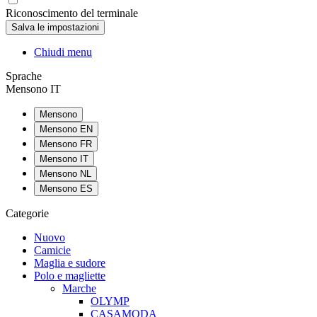
Riconoscimento del terminale
Chiudi menu
Sprache
Mensono IT
Mensono
Mensono EN
Mensono FR
Mensono IT
Mensono NL
Mensono ES
Categorie
Nuovo
Camicie
Maglia e sudore
Polo e magliette
Marche
OLYMP
CASAMODA