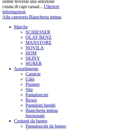
online troverai una selezione
curata di capi casual...
Ulteriori
informazioni
Alla categoria Biancheria intima
Marche
SCHIESSER
OLAF BENZ
MANSTORE
NOVILA
HOM
SKINY
HUBER
Assortimento
Camicie
Gilet
Punture
Slip
Pantaloncini
Boxer
Pantaloni lunghi
Biancheria intima
funzionale
Costumi da bagno
Pantaloncini da bagno