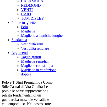
CASAMODA
REDMOND
VENTI
HAJO
TOM RIPLEY
Polo e magliette
Polo
Magliette
Magliette a maniche lunghe
Si adatta a
Vestibilità slim
Vestibilità regolare
Argomenti
Taglie grandi
Magliette semplici
Magliette con stampa
Magliette in confezione
doppia
Polo e T-Shirt Premium da Uomo:
Stile Casual di Alta Qualità Le
polo e le t-shirt rappresentano i
pilastri fondamentali di un
guardaroba maschile versatile e
contemporaneo. Nel nostro store