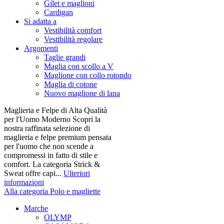
Gilet e maglioni
Cardigan
Si adatta a
Vestibilità comfort
Vestibilità regolare
Argomenti
Taglie grandi
Maglia con scollo a V
Maglione con collo rotondo
Maglia di cotone
Nuovo maglione di lana
Maglieria e Felpe di Alta Qualità
per l'Uomo Moderno Scopri la
nostra raffinata selezione di
maglieria e felpe premium pensata
per l'uomo che non scende a
compromessi in fatto di stile e
comfort. La categoria Strick &
Sweat offre capi...
Ulteriori
informazioni
Alla categoria Polo e magliette
Marche
OLYMP