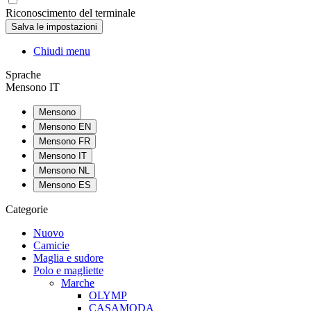
Riconoscimento del terminale
Chiudi menu
Sprache
Mensono IT
Mensono
Mensono EN
Mensono FR
Mensono IT
Mensono NL
Mensono ES
Categorie
Nuovo
Camicie
Maglia e sudore
Polo e magliette
Marche
OLYMP
CASAMODA