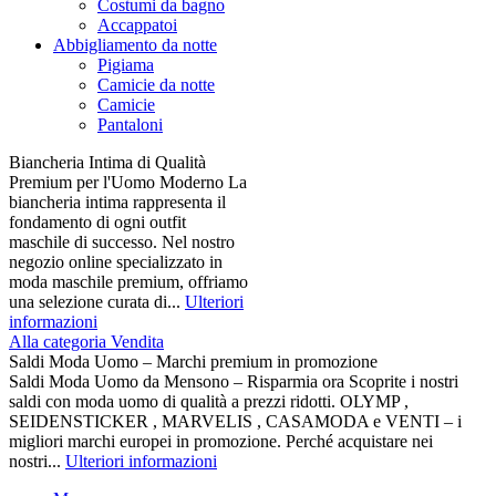
Costumi da bagno
Accappatoi
Abbigliamento da notte
Pigiama
Camicie da notte
Camicie
Pantaloni
Biancheria Intima di Qualità
Premium per l'Uomo Moderno La
biancheria intima rappresenta il
fondamento di ogni outfit
maschile di successo. Nel nostro
negozio online specializzato in
moda maschile premium, offriamo
una selezione curata di...
Ulteriori
informazioni
Alla categoria Vendita
Saldi Moda Uomo – Marchi premium in promozione
Saldi Moda Uomo da Mensono – Risparmia ora Scoprite i nostri
saldi con moda uomo di qualità a prezzi ridotti. OLYMP ,
SEIDENSTICKER , MARVELIS , CASAMODA e VENTI – i
migliori marchi europei in promozione. Perché acquistare nei
nostri...
Ulteriori informazioni