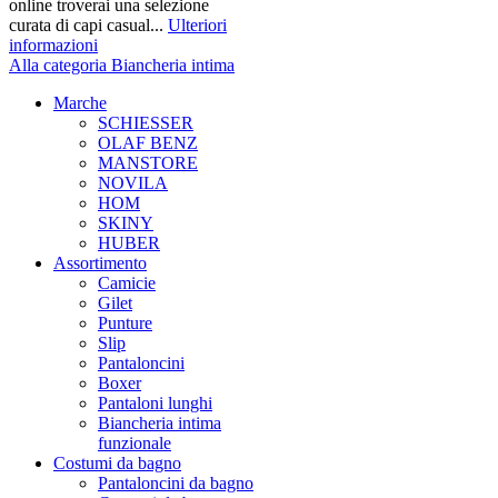
online troverai una selezione
curata di capi casual...
Ulteriori
informazioni
Alla categoria Biancheria intima
Marche
SCHIESSER
OLAF BENZ
MANSTORE
NOVILA
HOM
SKINY
HUBER
Assortimento
Camicie
Gilet
Punture
Slip
Pantaloncini
Boxer
Pantaloni lunghi
Biancheria intima
funzionale
Costumi da bagno
Pantaloncini da bagno