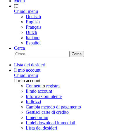
Menu
IT
Chiudi menu
Deutsch
English
Français
Dutch
Italiano
Español
Cerca
Cerca
Lista dei desideri
Il mio account
Chiudi menu
Il mio account
Connetti
o
registra
Il mio account
Informazioni utente
Indirizzi
Cambia metodo di pagamento
Gestisci carte di credito
I miei ordini
I miei download immediati
Lista dei desideri