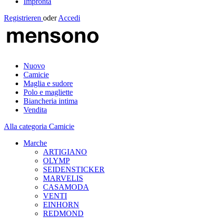
Impronta
Registrieren
oder
Accedi
Nuovo
Camicie
Maglia e sudore
Polo e magliette
Biancheria intima
Vendita
Alla categoria Camicie
Marche
ARTIGIANO
OLYMP
SEIDENSTICKER
MARVELIS
CASAMODA
VENTI
EINHORN
REDMOND