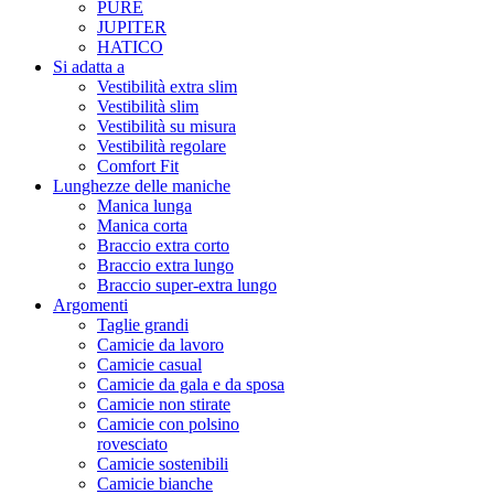
PURE
JUPITER
HATICO
Si adatta a
Vestibilità extra slim
Vestibilità slim
Vestibilità su misura
Vestibilità regolare
Comfort Fit
Lunghezze delle maniche
Manica lunga
Manica corta
Braccio extra corto
Braccio extra lungo
Braccio super-extra lungo
Argomenti
Taglie grandi
Camicie da lavoro
Camicie casual
Camicie da gala e da sposa
Camicie non stirate
Camicie con polsino
rovesciato
Camicie sostenibili
Camicie bianche