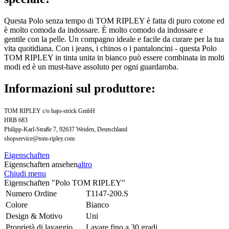
Questa Polo senza tempo di TOM RIPLEY è fatta di puro cotone ed
è molto comoda da indossare. È molto comodo da indossare e
gentile con la pelle. Un compagno ideale e facile da curare per la tua
vita quotidiana. Con i jeans, i chinos o i pantaloncini - questa Polo
TOM RIPLEY in tinta unita in bianco può essere combinata in molti
modi ed è un must-have assoluto per ogni guardaroba.
Informazioni sul produttore:
TOM RIPLEY c/o hajo-strick GmbH
HRB 683
Philipp-Karl-Straße 7, 92637 Weiden, Deutschland
shopservice@tom-ripley.com
Eigenschaften
Eigenschaften ansehen
altro
Chiudi menu
Eigenschaften "Polo TOM RIPLEY"
Numero Ordine
T1147-200.S
Colore
Bianco
Design & Motivo
Uni
Proprietà di lavaggio
Lavare fino a 30 gradi