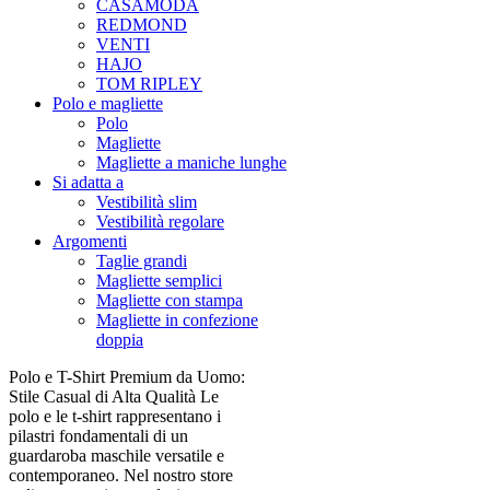
CASAMODA
REDMOND
VENTI
HAJO
TOM RIPLEY
Polo e magliette
Polo
Magliette
Magliette a maniche lunghe
Si adatta a
Vestibilità slim
Vestibilità regolare
Argomenti
Taglie grandi
Magliette semplici
Magliette con stampa
Magliette in confezione
doppia
Polo e T-Shirt Premium da Uomo:
Stile Casual di Alta Qualità Le
polo e le t-shirt rappresentano i
pilastri fondamentali di un
guardaroba maschile versatile e
contemporaneo. Nel nostro store