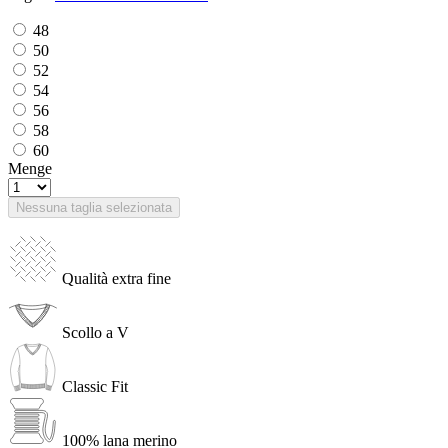
48
50
52
54
56
58
60
Menge
Nessuna taglia selezionata
Qualità extra fine
Scollo a V
Classic Fit
100% lana merino