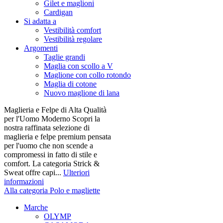
Gilet e maglioni
Cardigan
Si adatta a
Vestibilità comfort
Vestibilità regolare
Argomenti
Taglie grandi
Maglia con scollo a V
Maglione con collo rotondo
Maglia di cotone
Nuovo maglione di lana
Maglieria e Felpe di Alta Qualità
per l'Uomo Moderno Scopri la
nostra raffinata selezione di
maglieria e felpe premium pensata
per l'uomo che non scende a
compromessi in fatto di stile e
comfort. La categoria Strick &
Sweat offre capi...
Ulteriori
informazioni
Alla categoria Polo e magliette
Marche
OLYMP