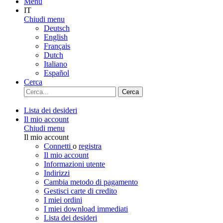
Menu
IT
Chiudi menu
Deutsch
English
Français
Dutch
Italiano
Español
Cerca
Cerca
Lista dei desideri
Il mio account
Chiudi menu
Il mio account
Connetti
o
registra
Il mio account
Informazioni utente
Indirizzi
Cambia metodo di pagamento
Gestisci carte di credito
I miei ordini
I miei download immediati
Lista dei desideri