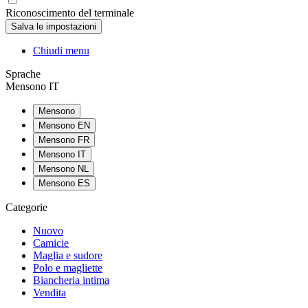
Riconoscimento del terminale
Chiudi menu
Sprache
Mensono IT
Mensono
Mensono EN
Mensono FR
Mensono IT
Mensono NL
Mensono ES
Categorie
Nuovo
Camicie
Maglia e sudore
Polo e magliette
Biancheria intima
Vendita