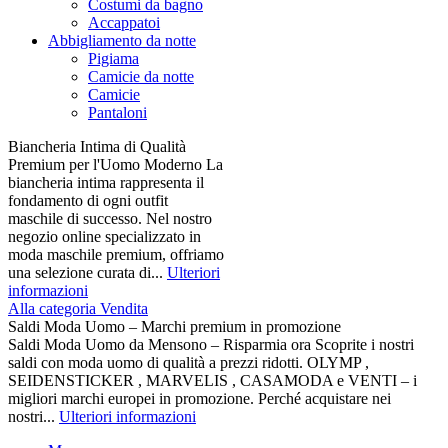
Costumi da bagno
Accappatoi
Abbigliamento da notte
Pigiama
Camicie da notte
Camicie
Pantaloni
Biancheria Intima di Qualità
Premium per l'Uomo Moderno La
biancheria intima rappresenta il
fondamento di ogni outfit
maschile di successo. Nel nostro
negozio online specializzato in
moda maschile premium, offriamo
una selezione curata di...
Ulteriori
informazioni
Alla categoria Vendita
Saldi Moda Uomo – Marchi premium in promozione
Saldi Moda Uomo da Mensono – Risparmia ora Scoprite i nostri
saldi con moda uomo di qualità a prezzi ridotti. OLYMP ,
SEIDENSTICKER , MARVELIS , CASAMODA e VENTI – i
migliori marchi europei in promozione. Perché acquistare nei
nostri...
Ulteriori informazioni