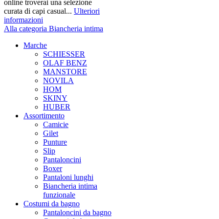
online troverai una selezione
curata di capi casual...
Ulteriori
informazioni
Alla categoria Biancheria intima
Marche
SCHIESSER
OLAF BENZ
MANSTORE
NOVILA
HOM
SKINY
HUBER
Assortimento
Camicie
Gilet
Punture
Slip
Pantaloncini
Boxer
Pantaloni lunghi
Biancheria intima
funzionale
Costumi da bagno
Pantaloncini da bagno