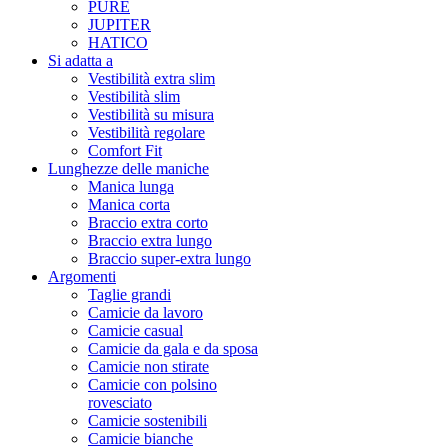
PURE
JUPITER
HATICO
Si adatta a
Vestibilità extra slim
Vestibilità slim
Vestibilità su misura
Vestibilità regolare
Comfort Fit
Lunghezze delle maniche
Manica lunga
Manica corta
Braccio extra corto
Braccio extra lungo
Braccio super-extra lungo
Argomenti
Taglie grandi
Camicie da lavoro
Camicie casual
Camicie da gala e da sposa
Camicie non stirate
Camicie con polsino
rovesciato
Camicie sostenibili
Camicie bianche