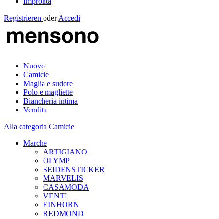
Impronta
Registrieren
oder
Accedi
Nuovo
Camicie
Maglia e sudore
Polo e magliette
Biancheria intima
Vendita
Alla categoria Camicie
Marche
ARTIGIANO
OLYMP
SEIDENSTICKER
MARVELIS
CASAMODA
VENTI
EINHORN
REDMOND