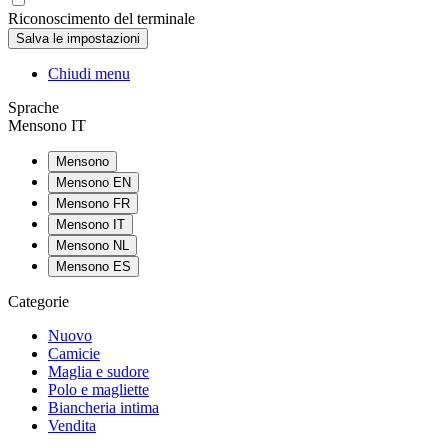
Riconoscimento del terminale
Chiudi menu
Sprache
Mensono IT
Mensono
Mensono EN
Mensono FR
Mensono IT
Mensono NL
Mensono ES
Categorie
Nuovo
Camicie
Maglia e sudore
Polo e magliette
Biancheria intima
Vendita