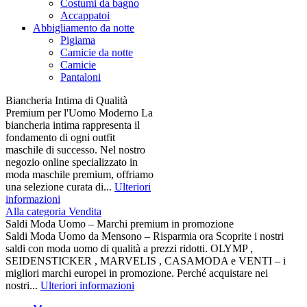
Costumi da bagno
Accappatoi
Abbigliamento da notte
Pigiama
Camicie da notte
Camicie
Pantaloni
Biancheria Intima di Qualità
Premium per l'Uomo Moderno La
biancheria intima rappresenta il
fondamento di ogni outfit
maschile di successo. Nel nostro
negozio online specializzato in
moda maschile premium, offriamo
una selezione curata di...
Ulteriori
informazioni
Alla categoria Vendita
Saldi Moda Uomo – Marchi premium in promozione
Saldi Moda Uomo da Mensono – Risparmia ora Scoprite i nostri
saldi con moda uomo di qualità a prezzi ridotti. OLYMP ,
SEIDENSTICKER , MARVELIS , CASAMODA e VENTI – i
migliori marchi europei in promozione. Perché acquistare nei
nostri...
Ulteriori informazioni