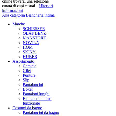
online troverai una selezione
curata di capi casual...
Ulteriori
informazioni
Alla categoria Biancheria intima
Marche
SCHIESSER
OLAF BENZ
MANSTORE
NOVILA
HOM
SKINY
HUBER
Assortimento
Camicie
Gilet
Punture
Slip
Pantaloncini
Boxer
Pantaloni lunghi
Biancheria intima
funzionale
Costumi da bagno
Pantaloncini da bagno