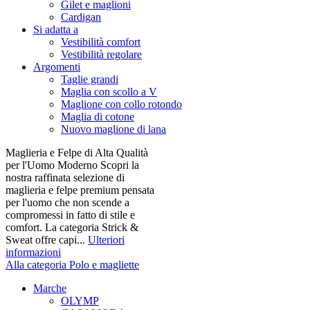
Gilet e maglioni
Cardigan
Si adatta a
Vestibilità comfort
Vestibilità regolare
Argomenti
Taglie grandi
Maglia con scollo a V
Maglione con collo rotondo
Maglia di cotone
Nuovo maglione di lana
Maglieria e Felpe di Alta Qualità
per l'Uomo Moderno Scopri la
nostra raffinata selezione di
maglieria e felpe premium pensata
per l'uomo che non scende a
compromessi in fatto di stile e
comfort. La categoria Strick &
Sweat offre capi...
Ulteriori
informazioni
Alla categoria Polo e magliette
Marche
OLYMP