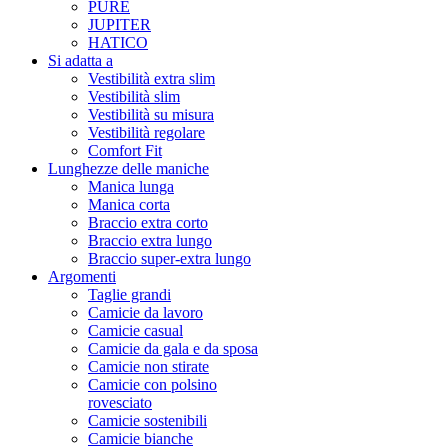
PURE
JUPITER
HATICO
Si adatta a
Vestibilità extra slim
Vestibilità slim
Vestibilità su misura
Vestibilità regolare
Comfort Fit
Lunghezze delle maniche
Manica lunga
Manica corta
Braccio extra corto
Braccio extra lungo
Braccio super-extra lungo
Argomenti
Taglie grandi
Camicie da lavoro
Camicie casual
Camicie da gala e da sposa
Camicie non stirate
Camicie con polsino
rovesciato
Camicie sostenibili
Camicie bianche