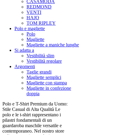
CASAMODA
REDMOND
VENTI
HAJO
TOM RIPLEY
Polo e magliette
Polo
Magliette
Magliette a maniche lunghe
Si adatta a
Vestibilità slim
Vestibilità regolare
Argomenti
Taglie grandi
Magliette semplici
Magliette con stampa
Magliette in confezione
doppia
Polo e T-Shirt Premium da Uomo:
Stile Casual di Alta Qualità Le
polo e le t-shirt rappresentano i
pilastri fondamentali di un
guardaroba maschile versatile e
contemporaneo. Nel nostro store