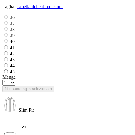
Taglia:
Tabella delle dimensioni
36
37
38
39
40
41
42
43
44
45
Menge
Nessuna taglia selezionata
Slim Fit
Twill