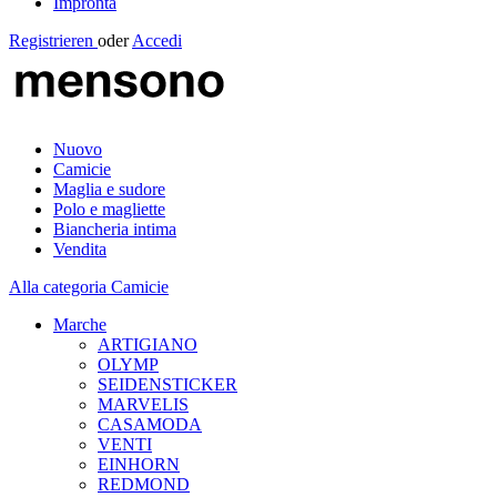
Impronta
Registrieren
oder
Accedi
Nuovo
Camicie
Maglia e sudore
Polo e magliette
Biancheria intima
Vendita
Alla categoria Camicie
Marche
ARTIGIANO
OLYMP
SEIDENSTICKER
MARVELIS
CASAMODA
VENTI
EINHORN
REDMOND