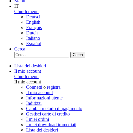
Menu
IT
Chiudi menu
Deutsch
English
Français
Dutch
Italiano
Español
Cerca
Cerca
Lista dei desideri
Il mio account
Chiudi menu
Il mio account
Connetti
o
registra
Il mio account
Informazioni utente
Indirizzi
Cambia metodo di pagamento
Gestisci carte di credito
I miei ordini
I miei download immediati
Lista dei desideri