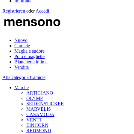
Impronta
Registrieren
oder
Accedi
Nuovo
Camicie
Maglia e sudore
Polo e magliette
Biancheria intima
Vendita
Alla categoria Camicie
Marche
ARTIGIANO
OLYMP
SEIDENSTICKER
MARVELIS
CASAMODA
VENTI
EINHORN
REDMOND