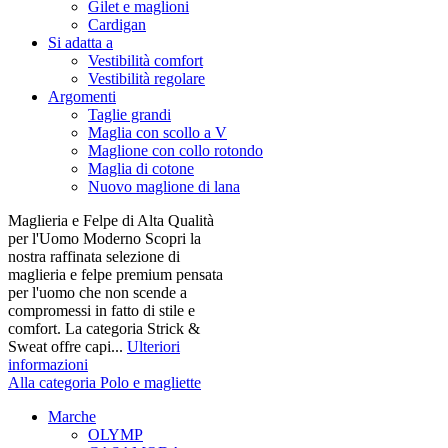
Gilet e maglioni
Cardigan
Si adatta a
Vestibilità comfort
Vestibilità regolare
Argomenti
Taglie grandi
Maglia con scollo a V
Maglione con collo rotondo
Maglia di cotone
Nuovo maglione di lana
Maglieria e Felpe di Alta Qualità
per l'Uomo Moderno Scopri la
nostra raffinata selezione di
maglieria e felpe premium pensata
per l'uomo che non scende a
compromessi in fatto di stile e
comfort. La categoria Strick &
Sweat offre capi...
Ulteriori
informazioni
Alla categoria Polo e magliette
Marche
OLYMP