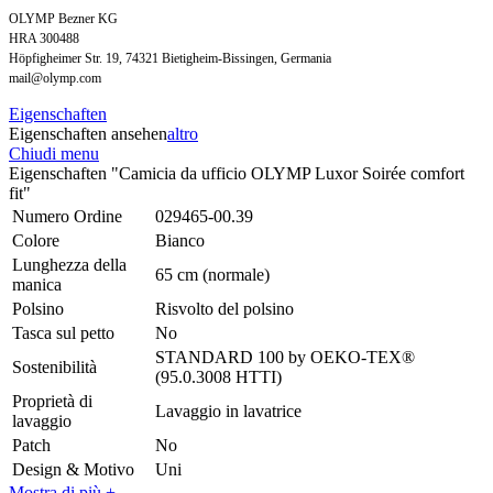
OLYMP Bezner KG
HRA 300488
Höpfigheimer Str. 19, 74321 Bietigheim-Bissingen, Germania
mail@olymp.com
Eigenschaften
Eigenschaften ansehen
altro
Chiudi menu
Eigenschaften "Camicia da ufficio OLYMP Luxor Soirée comfort
fit"
Numero Ordine
029465-00.39
Colore
Bianco
Lunghezza della
65 cm (normale)
manica
Polsino
Risvolto del polsino
Tasca sul petto
No
STANDARD 100 by OEKO-TEX®
Sostenibilità
(95.0.3008 HTTI)
Proprietà di
Lavaggio in lavatrice
lavaggio
Patch
No
Design & Motivo
Uni
Mostra di più +