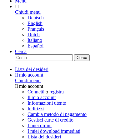
Menu
IT
Chiudi menu
Deutsch
English
Français
Dutch
Italiano
Español
Cerca
Cerca
Lista dei desideri
Il mio account
Chiudi menu
Il mio account
Connetti
o
registra
Il mio account
Informazioni utente
Indirizzi
Cambia metodo di pagamento
Gestisci carte di credito
I miei ordini
I miei download immediati
Lista dei desideri