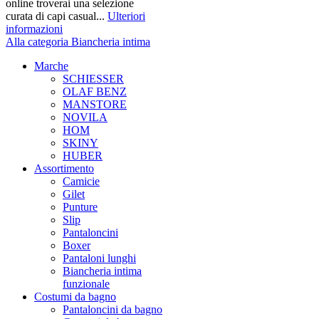
online troverai una selezione
curata di capi casual...
Ulteriori
informazioni
Alla categoria Biancheria intima
Marche
SCHIESSER
OLAF BENZ
MANSTORE
NOVILA
HOM
SKINY
HUBER
Assortimento
Camicie
Gilet
Punture
Slip
Pantaloncini
Boxer
Pantaloni lunghi
Biancheria intima
funzionale
Costumi da bagno
Pantaloncini da bagno