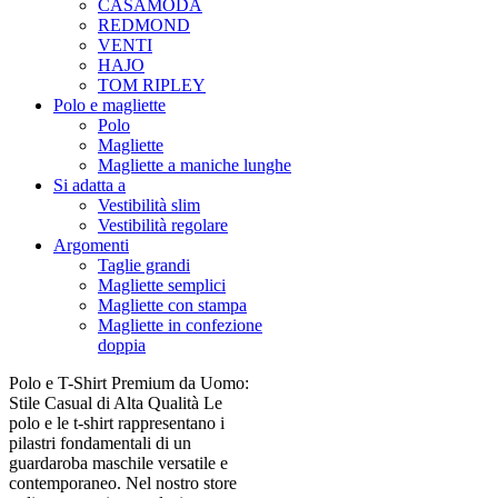
CASAMODA
REDMOND
VENTI
HAJO
TOM RIPLEY
Polo e magliette
Polo
Magliette
Magliette a maniche lunghe
Si adatta a
Vestibilità slim
Vestibilità regolare
Argomenti
Taglie grandi
Magliette semplici
Magliette con stampa
Magliette in confezione
doppia
Polo e T-Shirt Premium da Uomo:
Stile Casual di Alta Qualità Le
polo e le t-shirt rappresentano i
pilastri fondamentali di un
guardaroba maschile versatile e
contemporaneo. Nel nostro store