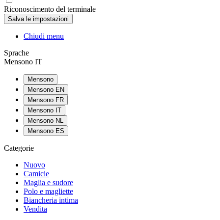
Riconoscimento del terminale
Chiudi menu
Sprache
Mensono IT
Mensono
Mensono EN
Mensono FR
Mensono IT
Mensono NL
Mensono ES
Categorie
Nuovo
Camicie
Maglia e sudore
Polo e magliette
Biancheria intima
Vendita