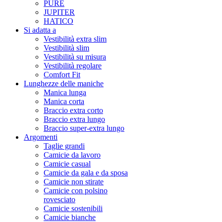
PURE
JUPITER
HATICO
Si adatta a
Vestibilità extra slim
Vestibilità slim
Vestibilità su misura
Vestibilità regolare
Comfort Fit
Lunghezze delle maniche
Manica lunga
Manica corta
Braccio extra corto
Braccio extra lungo
Braccio super-extra lungo
Argomenti
Taglie grandi
Camicie da lavoro
Camicie casual
Camicie da gala e da sposa
Camicie non stirate
Camicie con polsino
rovesciato
Camicie sostenibili
Camicie bianche