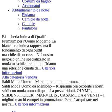
Costumi da bagno
Accappatoi
Abbigliamento da notte
Pigiama
Camicie da notte
Camicie
Pantaloni
Biancheria Intima di Qualità
Premium per l'Uomo Moderno La
biancheria intima rappresenta il
fondamento di ogni outfit
maschile di successo. Nel nostro
negozio online specializzato in
moda maschile premium, offriamo
una selezione curata di...
Ulteriori
informazioni
Alla categoria Vendita
Saldi Moda Uomo – Marchi premium in promozione
Saldi Moda Uomo da Mensono – Risparmia ora Scoprite i nostri
saldi con moda uomo di qualità a prezzi ridotti. OLYMP ,
SEIDENSTICKER , MARVELIS , CASAMODA e VENTI – i
migliori marchi europei in promozione. Perché acquistare nei
nostri...
Ulteriori informazioni