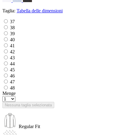
Taglia:
Tabella delle dimensioni
37
38
39
40
41
42
43
44
45
46
47
48
Menge
Nessuna taglia selezionata
Regular Fit