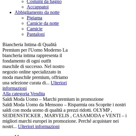
Costumi da bagno
Accappatoi
Abbigliamento da notte
Pigiama
Camicie da notte
Camicie
Pantaloni
Biancheria Intima di Qualità
Premium per l'Uomo Moderno La
biancheria intima rappresenta il
fondamento di ogni outfit
maschile di successo. Nel nostro
negozio online specializzato in
moda maschile premium, offriamo
una selezione curata di...
Ulteriori
informazioni
Alla categoria Vendita
Saldi Moda Uomo – Marchi premium in promozione
Saldi Moda Uomo da Mensono – Risparmia ora Scoprite i nostri
saldi con moda uomo di qualità a prezzi ridotti. OLYMP ,
SEIDENSTICKER , MARVELIS , CASAMODA e VENTI – i
migliori marchi europei in promozione. Perché acquistare nei
nostri...
Ulteriori informazioni