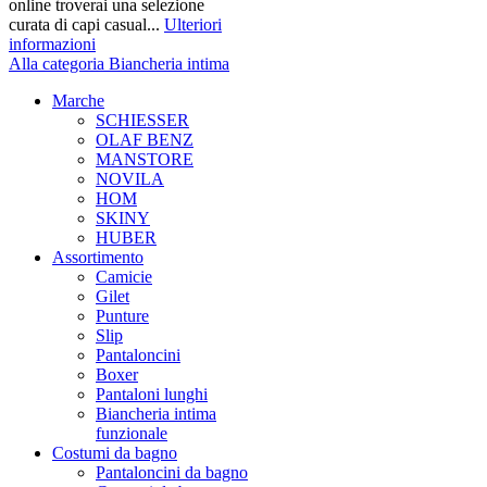
online troverai una selezione
curata di capi casual...
Ulteriori
informazioni
Alla categoria Biancheria intima
Marche
SCHIESSER
OLAF BENZ
MANSTORE
NOVILA
HOM
SKINY
HUBER
Assortimento
Camicie
Gilet
Punture
Slip
Pantaloncini
Boxer
Pantaloni lunghi
Biancheria intima
funzionale
Costumi da bagno
Pantaloncini da bagno