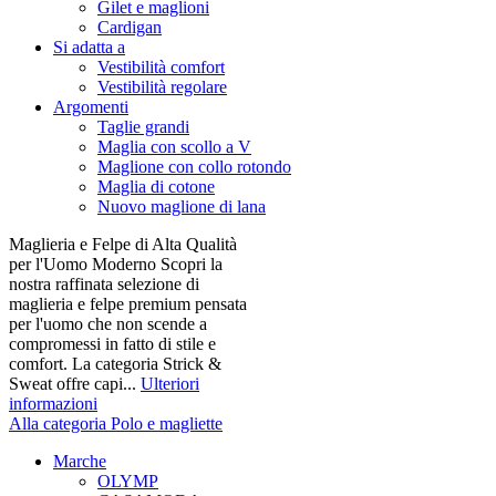
Gilet e maglioni
Cardigan
Si adatta a
Vestibilità comfort
Vestibilità regolare
Argomenti
Taglie grandi
Maglia con scollo a V
Maglione con collo rotondo
Maglia di cotone
Nuovo maglione di lana
Maglieria e Felpe di Alta Qualità
per l'Uomo Moderno Scopri la
nostra raffinata selezione di
maglieria e felpe premium pensata
per l'uomo che non scende a
compromessi in fatto di stile e
comfort. La categoria Strick &
Sweat offre capi...
Ulteriori
informazioni
Alla categoria Polo e magliette
Marche
OLYMP