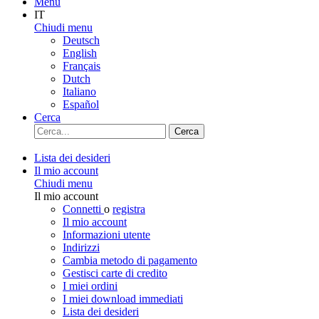
Menu
IT
Chiudi menu
Deutsch
English
Français
Dutch
Italiano
Español
Cerca
Cerca
Lista dei desideri
Il mio account
Chiudi menu
Il mio account
Connetti
o
registra
Il mio account
Informazioni utente
Indirizzi
Cambia metodo di pagamento
Gestisci carte di credito
I miei ordini
I miei download immediati
Lista dei desideri