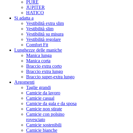
PURE
JUPITER
HATICO
Si adatta a
Vestibilità extra slim
Vestibilità slim
Vestibilità su misura
Vestibilità regolare
Comfort Fit
Lunghezze delle maniche
Manica lunga
Manica corta
Braccio extra corto
Braccio extra lungo
Braccio super-extra lungo
Argomenti
Taglie grandi
Camicie da lavoro
Camicie casual
Camicie da gala e da sposa
Camicie non stirate
Camicie con polsino
rovesciato
Camicie sostenibili
Camicie bianche