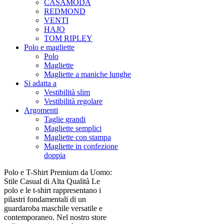
CASAMODA
REDMOND
VENTI
HAJO
TOM RIPLEY
Polo e magliette
Polo
Magliette
Magliette a maniche lunghe
Si adatta a
Vestibilità slim
Vestibilità regolare
Argomenti
Taglie grandi
Magliette semplici
Magliette con stampa
Magliette in confezione
doppia
Polo e T-Shirt Premium da Uomo:
Stile Casual di Alta Qualità Le
polo e le t-shirt rappresentano i
pilastri fondamentali di un
guardaroba maschile versatile e
contemporaneo. Nel nostro store