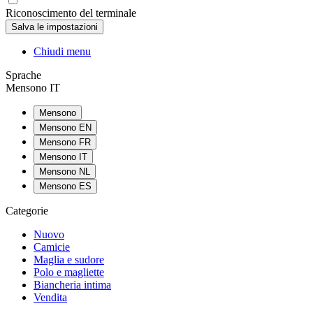
Riconoscimento del terminale
Chiudi menu
Sprache
Mensono IT
Mensono
Mensono EN
Mensono FR
Mensono IT
Mensono NL
Mensono ES
Categorie
Nuovo
Camicie
Maglia e sudore
Polo e magliette
Biancheria intima
Vendita