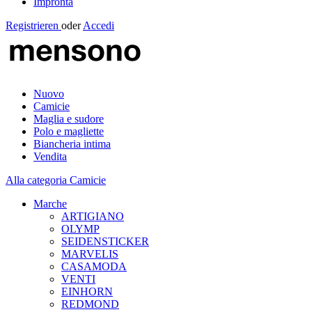
Impronta
Registrieren
oder
Accedi
Nuovo
Camicie
Maglia e sudore
Polo e magliette
Biancheria intima
Vendita
Alla categoria Camicie
Marche
ARTIGIANO
OLYMP
SEIDENSTICKER
MARVELIS
CASAMODA
VENTI
EINHORN
REDMOND