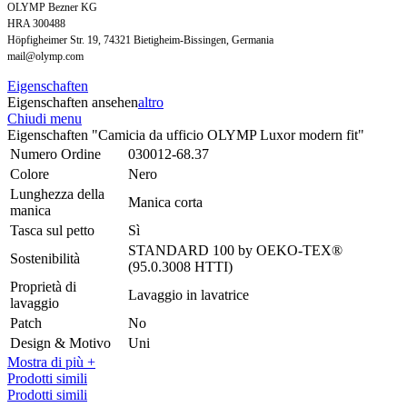
OLYMP Bezner KG
HRA 300488
Höpfigheimer Str. 19, 74321 Bietigheim-Bissingen, Germania
mail@olymp.com
Eigenschaften
Eigenschaften ansehen
altro
Chiudi menu
Eigenschaften "Camicia da ufficio OLYMP Luxor modern fit"
Numero Ordine
030012-68.37
Colore
Nero
Lunghezza della
Manica corta
manica
Tasca sul petto
Sì
STANDARD 100 by OEKO-TEX®
Sostenibilità
(95.0.3008 HTTI)
Proprietà di
Lavaggio in lavatrice
lavaggio
Patch
No
Design & Motivo
Uni
Mostra di più +
Prodotti simili
Prodotti simili