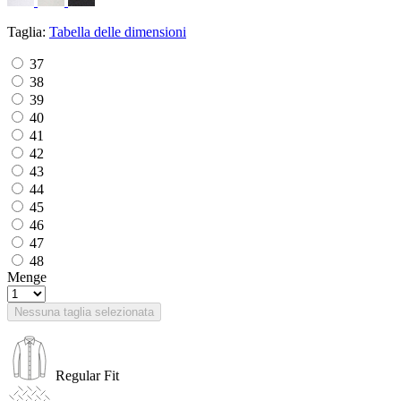
Taglia:
Tabella delle dimensioni
37
38
39
40
41
42
43
44
45
46
47
48
Menge
Nessuna taglia selezionata
Regular Fit