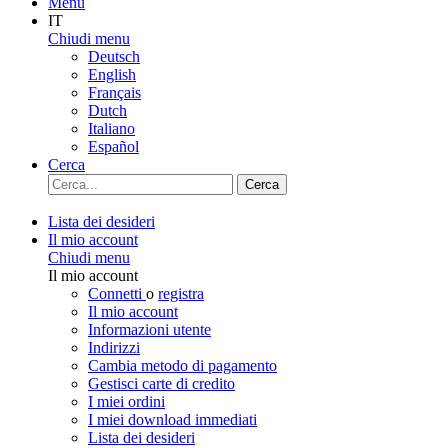
Menu
IT
Chiudi menu
Deutsch
English
Français
Dutch
Italiano
Español
Cerca
Cerca
Lista dei desideri
Il mio account
Chiudi menu
Il mio account
Connetti
o
registra
Il mio account
Informazioni utente
Indirizzi
Cambia metodo di pagamento
Gestisci carte di credito
I miei ordini
I miei download immediati
Lista dei desideri