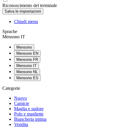
Riconoscimento del terminale
Chiudi menu
Sprache
Mensono IT
Mensono
Mensono EN
Mensono FR
Mensono IT
Mensono NL
Mensono ES
Categorie
Nuovo
Camicie
Maglia e sudore
Polo e magliette
Biancheria intima
Vendita