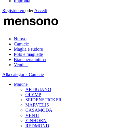
Impronta
Registrieren
oder
Accedi
Nuovo
Camicie
Maglia e sudore
Polo e magliette
Biancheria intima
Vendita
Alla categoria Camicie
Marche
ARTIGIANO
OLYMP
SEIDENSTICKER
MARVELIS
CASAMODA
VENTI
EINHORN
REDMOND