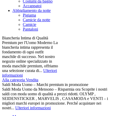
Costumi da bagno
Accappatoi
Abbigliamento da notte
Pigiama
Camicie da notte
Camicie
Pantaloni
Biancheria Intima di Qualità
Premium per l'Uomo Moderno La
biancheria intima rappresenta il
fondamento di ogni outfit
maschile di successo. Nel nostro
negozio online specializzato in
moda maschile premium, offriamo
una selezione curata di...
Ulteriori
informazioni
Alla categoria Vendita
Saldi Moda Uomo – Marchi premium in promozione
Saldi Moda Uomo da Mensono – Risparmia ora Scoprite i nostri
saldi con moda uomo di qualità a prezzi ridotti. OLYMP ,
SEIDENSTICKER , MARVELIS , CASAMODA e VENTI – i
migliori marchi europei in promozione. Perché acquistare nei
nostri...
Ulteriori informazioni