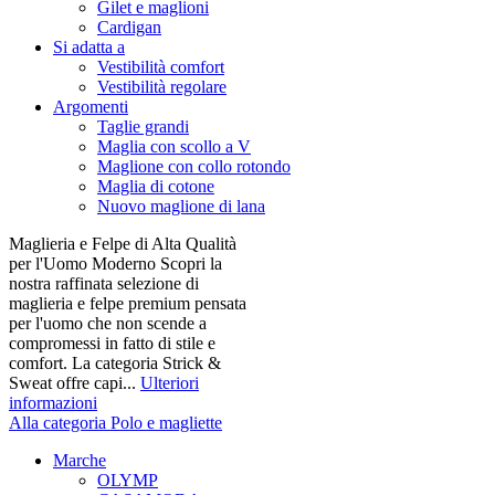
Gilet e maglioni
Cardigan
Si adatta a
Vestibilità comfort
Vestibilità regolare
Argomenti
Taglie grandi
Maglia con scollo a V
Maglione con collo rotondo
Maglia di cotone
Nuovo maglione di lana
Maglieria e Felpe di Alta Qualità
per l'Uomo Moderno Scopri la
nostra raffinata selezione di
maglieria e felpe premium pensata
per l'uomo che non scende a
compromessi in fatto di stile e
comfort. La categoria Strick &
Sweat offre capi...
Ulteriori
informazioni
Alla categoria Polo e magliette
Marche
OLYMP