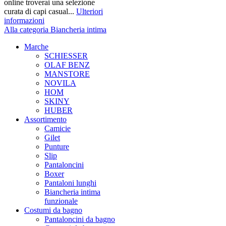
online troverai una selezione
curata di capi casual...
Ulteriori
informazioni
Alla categoria Biancheria intima
Marche
SCHIESSER
OLAF BENZ
MANSTORE
NOVILA
HOM
SKINY
HUBER
Assortimento
Camicie
Gilet
Punture
Slip
Pantaloncini
Boxer
Pantaloni lunghi
Biancheria intima
funzionale
Costumi da bagno
Pantaloncini da bagno