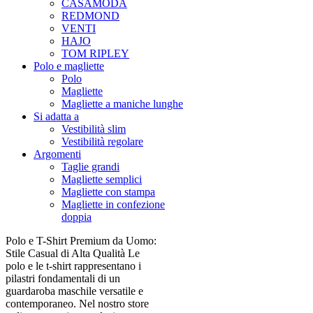
CASAMODA
REDMOND
VENTI
HAJO
TOM RIPLEY
Polo e magliette
Polo
Magliette
Magliette a maniche lunghe
Si adatta a
Vestibilità slim
Vestibilità regolare
Argomenti
Taglie grandi
Magliette semplici
Magliette con stampa
Magliette in confezione
doppia
Polo e T-Shirt Premium da Uomo:
Stile Casual di Alta Qualità Le
polo e le t-shirt rappresentano i
pilastri fondamentali di un
guardaroba maschile versatile e
contemporaneo. Nel nostro store