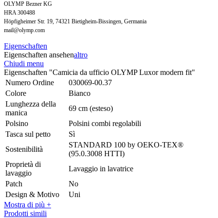
OLYMP Bezner KG
HRA 300488
Höpfigheimer Str. 19, 74321 Bietigheim-Bissingen, Germania
mail@olymp.com
Eigenschaften
Eigenschaften ansehen
altro
Chiudi menu
Eigenschaften "Camicia da ufficio OLYMP Luxor modern fit"
Numero Ordine
030069-00.37
Colore
Bianco
Lunghezza della
69 cm (esteso)
manica
Polsino
Polsini combi regolabili
Tasca sul petto
Sì
STANDARD 100 by OEKO-TEX®
Sostenibilità
(95.0.3008 HTTI)
Proprietà di
Lavaggio in lavatrice
lavaggio
Patch
No
Design & Motivo
Uni
Mostra di più +
Prodotti simili