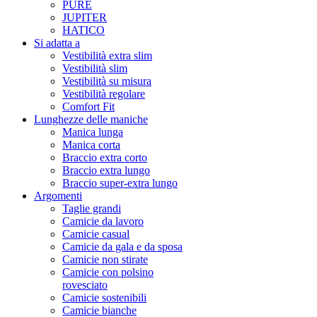
PURE
JUPITER
HATICO
Si adatta a
Vestibilità extra slim
Vestibilità slim
Vestibilità su misura
Vestibilità regolare
Comfort Fit
Lunghezze delle maniche
Manica lunga
Manica corta
Braccio extra corto
Braccio extra lungo
Braccio super-extra lungo
Argomenti
Taglie grandi
Camicie da lavoro
Camicie casual
Camicie da gala e da sposa
Camicie non stirate
Camicie con polsino
rovesciato
Camicie sostenibili
Camicie bianche