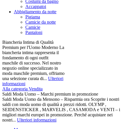
Costumi da bagno
Accappatoi
Abbigliamento da notte
Pigiama
Camicie da notte
Camicie
Pantaloni
Biancheria Intima di Qualità
Premium per l'Uomo Moderno La
biancheria intima rappresenta il
fondamento di ogni outfit
maschile di successo. Nel nostro
negozio online specializzato in
moda maschile premium, offriamo
una selezione curata di...
Ulteriori
informazioni
Alla categoria Vendita
Saldi Moda Uomo – Marchi premium in promozione
Saldi Moda Uomo da Mensono – Risparmia ora Scoprite i nostri
saldi con moda uomo di qualità a prezzi ridotti. OLYMP ,
SEIDENSTICKER , MARVELIS , CASAMODA e VENTI – i
migliori marchi europei in promozione. Perché acquistare nei
nostri...
Ulteriori informazioni