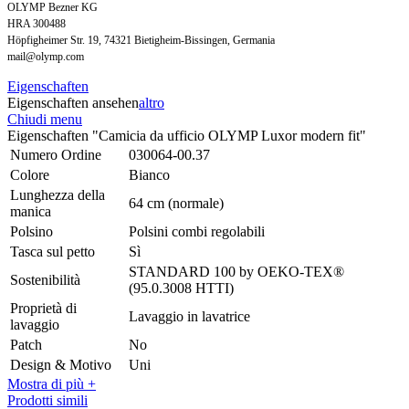
OLYMP Bezner KG
HRA 300488
Höpfigheimer Str. 19, 74321 Bietigheim-Bissingen, Germania
mail@olymp.com
Eigenschaften
Eigenschaften ansehen
altro
Chiudi menu
Eigenschaften "Camicia da ufficio OLYMP Luxor modern fit"
Numero Ordine
030064-00.37
Colore
Bianco
Lunghezza della
64 cm (normale)
manica
Polsino
Polsini combi regolabili
Tasca sul petto
Sì
STANDARD 100 by OEKO-TEX®
Sostenibilità
(95.0.3008 HTTI)
Proprietà di
Lavaggio in lavatrice
lavaggio
Patch
No
Design & Motivo
Uni
Mostra di più +
Prodotti simili