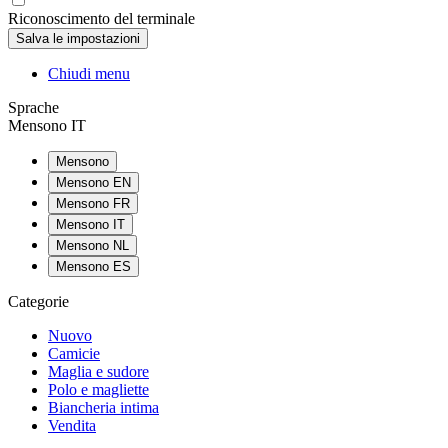
Riconoscimento del terminale
Chiudi menu
Sprache
Mensono IT
Mensono
Mensono EN
Mensono FR
Mensono IT
Mensono NL
Mensono ES
Categorie
Nuovo
Camicie
Maglia e sudore
Polo e magliette
Biancheria intima
Vendita