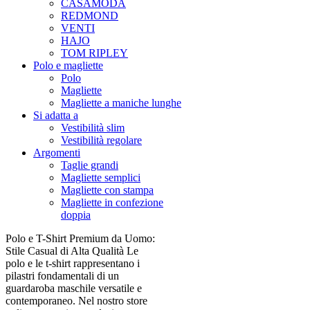
CASAMODA
REDMOND
VENTI
HAJO
TOM RIPLEY
Polo e magliette
Polo
Magliette
Magliette a maniche lunghe
Si adatta a
Vestibilità slim
Vestibilità regolare
Argomenti
Taglie grandi
Magliette semplici
Magliette con stampa
Magliette in confezione
doppia
Polo e T-Shirt Premium da Uomo:
Stile Casual di Alta Qualità Le
polo e le t-shirt rappresentano i
pilastri fondamentali di un
guardaroba maschile versatile e
contemporaneo. Nel nostro store