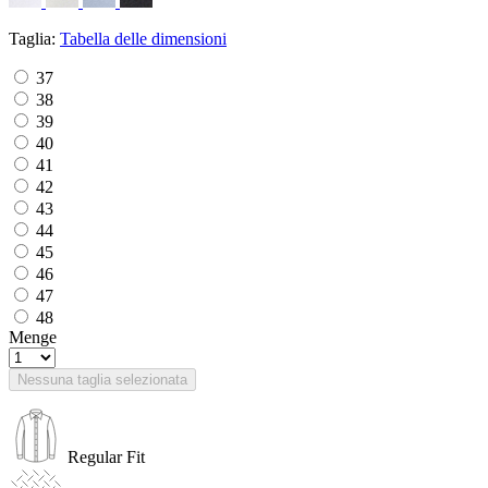
Taglia:
Tabella delle dimensioni
37
38
39
40
41
42
43
44
45
46
47
48
Menge
Nessuna taglia selezionata
Regular Fit