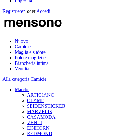
Impronta
Registrieren
oder
Accedi
Nuovo
Camicie
Maglia e sudore
Polo e magliette
Biancheria intima
Vendita
Alla categoria Camicie
Marche
ARTIGIANO
OLYMP
SEIDENSTICKER
MARVELIS
CASAMODA
VENTI
EINHORN
REDMOND