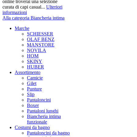
online troverai una selezione
curata di capi casual...
Ulteriori
informazioni
Alla categoria Biancheria intima
Marche
SCHIESSER
OLAF BENZ
MANSTORE
NOVILA
HOM
SKINY
HUBER
Assortimento
Camicie
Gilet
Punture
Slip
Pantaloncini
Boxer
Pantaloni lunghi
Biancheria intima
funzionale
Costumi da bagno
Pantaloncini da bagno