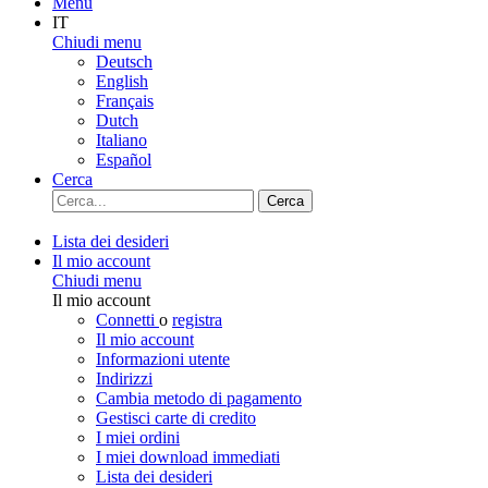
Menu
IT
Chiudi menu
Deutsch
English
Français
Dutch
Italiano
Español
Cerca
Cerca
Lista dei desideri
Il mio account
Chiudi menu
Il mio account
Connetti
o
registra
Il mio account
Informazioni utente
Indirizzi
Cambia metodo di pagamento
Gestisci carte di credito
I miei ordini
I miei download immediati
Lista dei desideri