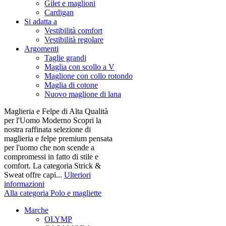
Gilet e maglioni
Cardigan
Si adatta a
Vestibilità comfort
Vestibilità regolare
Argomenti
Taglie grandi
Maglia con scollo a V
Maglione con collo rotondo
Maglia di cotone
Nuovo maglione di lana
Maglieria e Felpe di Alta Qualità
per l'Uomo Moderno Scopri la
nostra raffinata selezione di
maglieria e felpe premium pensata
per l'uomo che non scende a
compromessi in fatto di stile e
comfort. La categoria Strick &
Sweat offre capi...
Ulteriori
informazioni
Alla categoria Polo e magliette
Marche
OLYMP