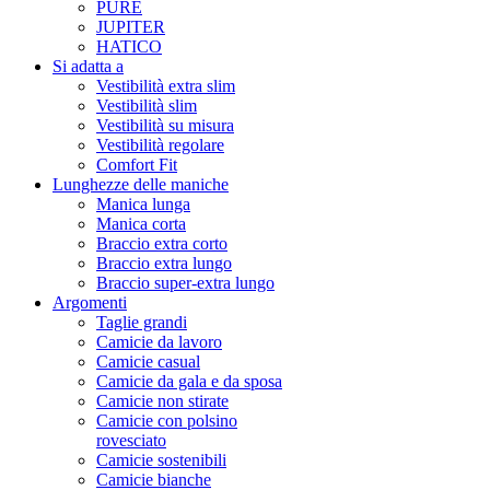
PURE
JUPITER
HATICO
Si adatta a
Vestibilità extra slim
Vestibilità slim
Vestibilità su misura
Vestibilità regolare
Comfort Fit
Lunghezze delle maniche
Manica lunga
Manica corta
Braccio extra corto
Braccio extra lungo
Braccio super-extra lungo
Argomenti
Taglie grandi
Camicie da lavoro
Camicie casual
Camicie da gala e da sposa
Camicie non stirate
Camicie con polsino
rovesciato
Camicie sostenibili
Camicie bianche