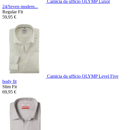
Camicia da ufficio OLYMP Luxor
24/Seven modern...
Regular Fit
59,95 €
Camicia da ufficio OLYMP Level Five
body fit
Slim Fit
69,95 €