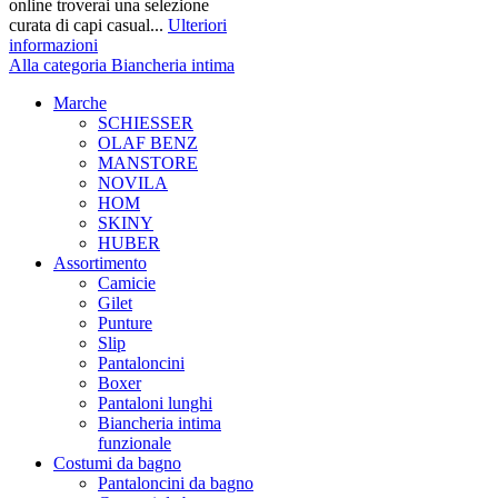
online troverai una selezione
curata di capi casual...
Ulteriori
informazioni
Alla categoria Biancheria intima
Marche
SCHIESSER
OLAF BENZ
MANSTORE
NOVILA
HOM
SKINY
HUBER
Assortimento
Camicie
Gilet
Punture
Slip
Pantaloncini
Boxer
Pantaloni lunghi
Biancheria intima
funzionale
Costumi da bagno
Pantaloncini da bagno