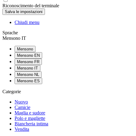
Riconoscimento del terminale
Chiudi menu
Sprache
Mensono IT
Mensono
Mensono EN
Mensono FR
Mensono IT
Mensono NL
Mensono ES
Categorie
Nuovo
Camicie
Maglia e sudore
Polo e magliette
Biancheria intima
Vendita