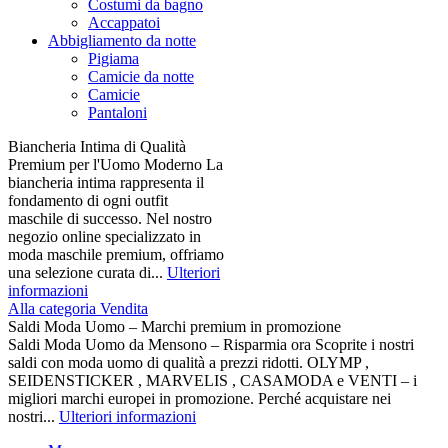
Costumi da bagno
Accappatoi
Abbigliamento da notte
Pigiama
Camicie da notte
Camicie
Pantaloni
Biancheria Intima di Qualità
Premium per l'Uomo Moderno La
biancheria intima rappresenta il
fondamento di ogni outfit
maschile di successo. Nel nostro
negozio online specializzato in
moda maschile premium, offriamo
una selezione curata di...
Ulteriori
informazioni
Alla categoria Vendita
Saldi Moda Uomo – Marchi premium in promozione
Saldi Moda Uomo da Mensono – Risparmia ora Scoprite i nostri
saldi con moda uomo di qualità a prezzi ridotti. OLYMP ,
SEIDENSTICKER , MARVELIS , CASAMODA e VENTI – i
migliori marchi europei in promozione. Perché acquistare nei
nostri...
Ulteriori informazioni