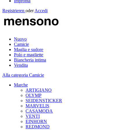
Impronta
Registrieren
oder
Accedi
Nuovo
Camicie
Maglia e sudore
Polo e magliette
Biancheria intima
Vendita
Alla categoria Camicie
Marche
ARTIGIANO
OLYMP
SEIDENSTICKER
MARVELIS
CASAMODA
VENTI
EINHORN
REDMOND