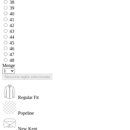
38
39
40
41
42
43
44
45
46
47
48
Menge
Nessuna taglia selezionata
Regular Fit
Popeline
New Kent