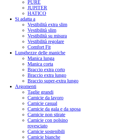
PURE
JUPITER
HATICO
Si adatta a
Vestibilità extra slim
Vestibilità slim
Vestibilità su misura
Vestibilità regolare
Comfort Fit
Lunghezze delle maniche
Manica lunga
Manica corta
Braccio extra corto
Braccio extra lungo
Braccio super-extra lungo
Argomenti
Taglie grandi
Camicie da lavoro
Camicie casual
Camicie da gala e da sposa
Camicie non stirate
Camicie con polsino
rovesciato
Camicie sostenibili
Camicie bianche