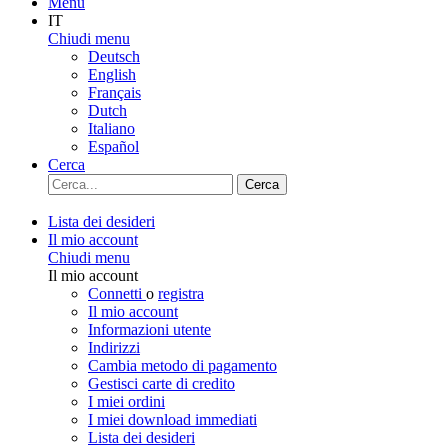
Menu
IT
Chiudi menu
Deutsch
English
Français
Dutch
Italiano
Español
Cerca
Cerca
Lista dei desideri
Il mio account
Chiudi menu
Il mio account
Connetti
o
registra
Il mio account
Informazioni utente
Indirizzi
Cambia metodo di pagamento
Gestisci carte di credito
I miei ordini
I miei download immediati
Lista dei desideri