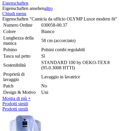
Eigenschaften
Eigenschaften ansehen
altro
Chiudi menu
Eigenschaften "Camicia da ufficio OLYMP Luxor modern fit"
Numero Ordine
030058-00.37
Colore
Bianco
Lunghezza della
58 cm (accorciato)
manica
Polsino
Polsini combi regolabili
Tasca sul petto
Sì
STANDARD 100 by OEKO-TEX®
Sostenibilità
(95.0.3008 HTTI)
Proprietà di
Lavaggio in lavatrice
lavaggio
Patch
No
Design & Motivo
Uni
Mostra di più +
Prodotti simili
Prodotti simili