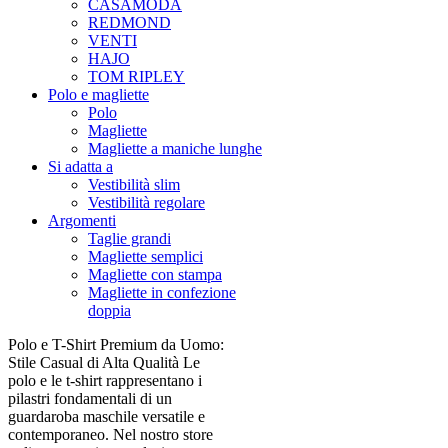
CASAMODA
REDMOND
VENTI
HAJO
TOM RIPLEY
Polo e magliette
Polo
Magliette
Magliette a maniche lunghe
Si adatta a
Vestibilità slim
Vestibilità regolare
Argomenti
Taglie grandi
Magliette semplici
Magliette con stampa
Magliette in confezione
doppia
Polo e T-Shirt Premium da Uomo:
Stile Casual di Alta Qualità Le
polo e le t-shirt rappresentano i
pilastri fondamentali di un
guardaroba maschile versatile e
contemporaneo. Nel nostro store