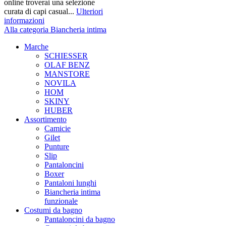
online troverai una selezione
curata di capi casual...
Ulteriori
informazioni
Alla categoria Biancheria intima
Marche
SCHIESSER
OLAF BENZ
MANSTORE
NOVILA
HOM
SKINY
HUBER
Assortimento
Camicie
Gilet
Punture
Slip
Pantaloncini
Boxer
Pantaloni lunghi
Biancheria intima
funzionale
Costumi da bagno
Pantaloncini da bagno