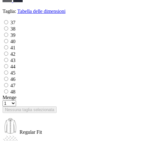
Taglia:
Tabella delle dimensioni
37
38
39
40
41
42
43
44
45
46
47
48
Menge
Nessuna taglia selezionata
Regular Fit