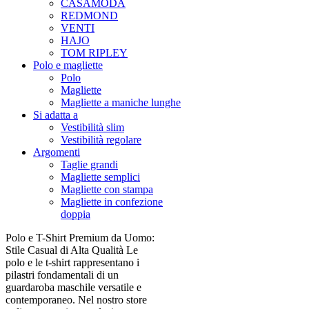
CASAMODA
REDMOND
VENTI
HAJO
TOM RIPLEY
Polo e magliette
Polo
Magliette
Magliette a maniche lunghe
Si adatta a
Vestibilità slim
Vestibilità regolare
Argomenti
Taglie grandi
Magliette semplici
Magliette con stampa
Magliette in confezione
doppia
Polo e T-Shirt Premium da Uomo:
Stile Casual di Alta Qualità Le
polo e le t-shirt rappresentano i
pilastri fondamentali di un
guardaroba maschile versatile e
contemporaneo. Nel nostro store