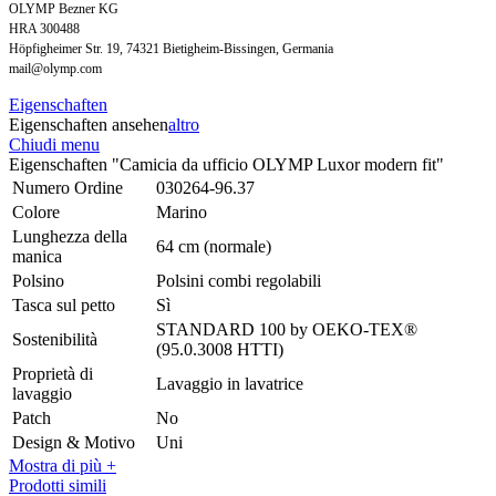
OLYMP Bezner KG
HRA 300488
Höpfigheimer Str. 19, 74321 Bietigheim-Bissingen, Germania
mail@olymp.com
Eigenschaften
Eigenschaften ansehen
altro
Chiudi menu
Eigenschaften "Camicia da ufficio OLYMP Luxor modern fit"
Numero Ordine
030264-96.37
Colore
Marino
Lunghezza della
64 cm (normale)
manica
Polsino
Polsini combi regolabili
Tasca sul petto
Sì
STANDARD 100 by OEKO-TEX®
Sostenibilità
(95.0.3008 HTTI)
Proprietà di
Lavaggio in lavatrice
lavaggio
Patch
No
Design & Motivo
Uni
Mostra di più +
Prodotti simili