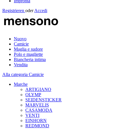
Impronta
Registrieren
oder
Accedi
Nuovo
Camicie
Maglia e sudore
Polo e magliette
Biancheria intima
Vendita
Alla categoria Camicie
Marche
ARTIGIANO
OLYMP
SEIDENSTICKER
MARVELIS
CASAMODA
VENTI
EINHORN
REDMOND