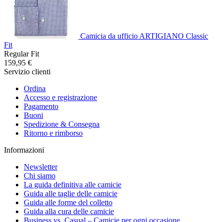
Camicia da ufficio ARTIGIANO Classic
Fit
Regular Fit
159,95 €
Servizio clienti
Ordina
Accesso e registrazione
Pagamento
Buoni
Spedizione & Consegna
Ritorno e rimborso
Informazioni
Newsletter
Chi siamo
La guida definitiva alle camicie
Guida alle taglie delle camicie
Guida alle forme del colletto
Guida alla cura delle camicie
Business vs. Casual – Camicie per ogni occasione