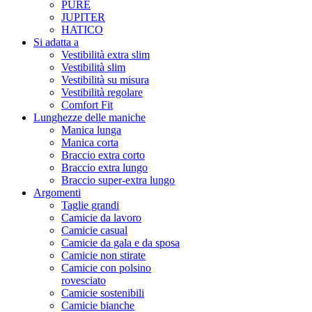
PURE
JUPITER
HATICO
Si adatta a
Vestibilità extra slim
Vestibilità slim
Vestibilità su misura
Vestibilità regolare
Comfort Fit
Lunghezze delle maniche
Manica lunga
Manica corta
Braccio extra corto
Braccio extra lungo
Braccio super-extra lungo
Argomenti
Taglie grandi
Camicie da lavoro
Camicie casual
Camicie da gala e da sposa
Camicie non stirate
Camicie con polsino
rovesciato
Camicie sostenibili
Camicie bianche