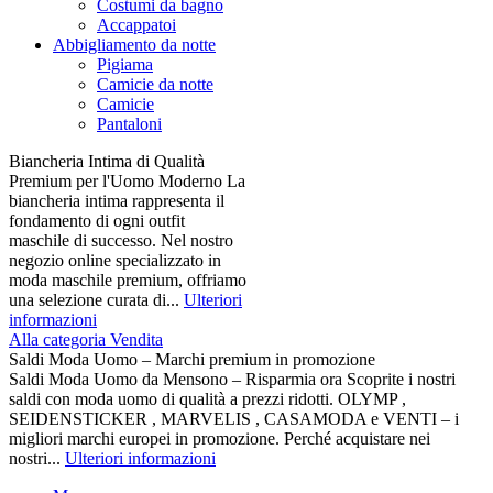
Costumi da bagno
Accappatoi
Abbigliamento da notte
Pigiama
Camicie da notte
Camicie
Pantaloni
Biancheria Intima di Qualità
Premium per l'Uomo Moderno La
biancheria intima rappresenta il
fondamento di ogni outfit
maschile di successo. Nel nostro
negozio online specializzato in
moda maschile premium, offriamo
una selezione curata di...
Ulteriori
informazioni
Alla categoria Vendita
Saldi Moda Uomo – Marchi premium in promozione
Saldi Moda Uomo da Mensono – Risparmia ora Scoprite i nostri
saldi con moda uomo di qualità a prezzi ridotti. OLYMP ,
SEIDENSTICKER , MARVELIS , CASAMODA e VENTI – i
migliori marchi europei in promozione. Perché acquistare nei
nostri...
Ulteriori informazioni