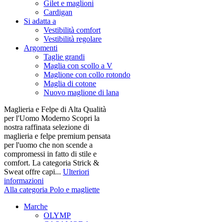
Gilet e maglioni
Cardigan
Si adatta a
Vestibilità comfort
Vestibilità regolare
Argomenti
Taglie grandi
Maglia con scollo a V
Maglione con collo rotondo
Maglia di cotone
Nuovo maglione di lana
Maglieria e Felpe di Alta Qualità
per l'Uomo Moderno Scopri la
nostra raffinata selezione di
maglieria e felpe premium pensata
per l'uomo che non scende a
compromessi in fatto di stile e
comfort. La categoria Strick &
Sweat offre capi...
Ulteriori
informazioni
Alla categoria Polo e magliette
Marche
OLYMP