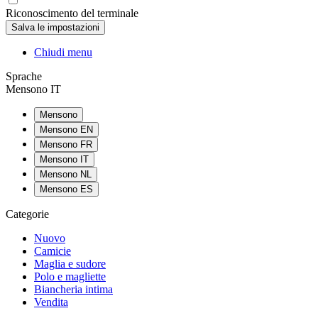
Riconoscimento del terminale
Chiudi menu
Sprache
Mensono IT
Mensono
Mensono EN
Mensono FR
Mensono IT
Mensono NL
Mensono ES
Categorie
Nuovo
Camicie
Maglia e sudore
Polo e magliette
Biancheria intima
Vendita