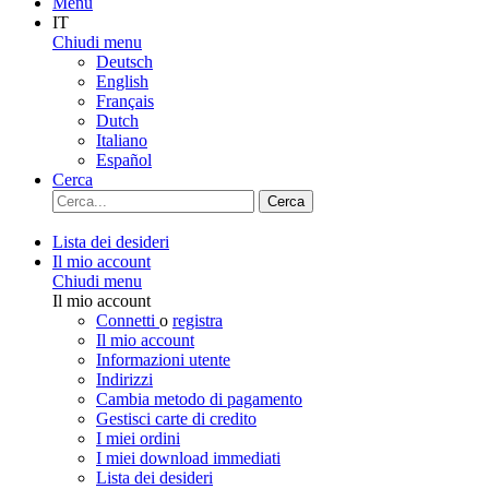
Menu
IT
Chiudi menu
Deutsch
English
Français
Dutch
Italiano
Español
Cerca
Cerca
Lista dei desideri
Il mio account
Chiudi menu
Il mio account
Connetti
o
registra
Il mio account
Informazioni utente
Indirizzi
Cambia metodo di pagamento
Gestisci carte di credito
I miei ordini
I miei download immediati
Lista dei desideri