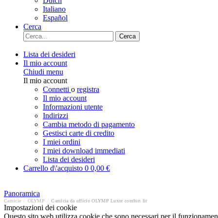
Dutch
Italiano
Español
Cerca
Cerca
Lista dei desideri
Il mio account
Chiudi menu
Il mio account
Connetti
o
registra
Il mio account
Informazioni utente
Indirizzi
Cambia metodo di pagamento
Gestisci carte di credito
I miei ordini
I miei download immediati
Lista dei desideri
Carrello d\'acquisto
0
0,00 €
Panoramica
Camicie
/
OLYMP
/
Camicia da ufficio OLYMP Luxor comfort fit
Impostazioni dei cookie
Questo sito web utilizza cookie che sono necessari per il funzionament