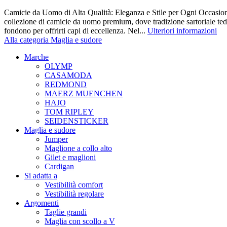
Camicie da Uomo di Alta Qualità: Eleganza e Stile per Ogni Occasione
collezione di camicie da uomo premium, dove tradizione sartoriale te
fondono per offrirti capi di eccellenza. Nel...
Ulteriori informazioni
Alla categoria Maglia e sudore
Marche
OLYMP
CASAMODA
REDMOND
MAERZ MUENCHEN
HAJO
TOM RIPLEY
SEIDENSTICKER
Maglia e sudore
Jumper
Maglione a collo alto
Gilet e maglioni
Cardigan
Si adatta a
Vestibilità comfort
Vestibilità regolare
Argomenti
Taglie grandi
Maglia con scollo a V