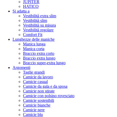
JUPITER
HATICO
Si adatta a
Vestibilità extra slim
Vestibilità slim
Vestibilità su misura
Vestibilità regolare
Comfort Fit
Lunghezze delle maniche
Manica lunga
Manica corta
Braccio extra corto
Braccio extra lungo
Braccio super-extra lungo
Argomenti
Taglie grandi
Camicie da lavoro
Camicie casual
Camicie da gala e da sposa
Camicie non stirate
Camicie con polsino rovesciato
Camicie sostenibili
Camicie bianche
Camicie nere
Camicie blu