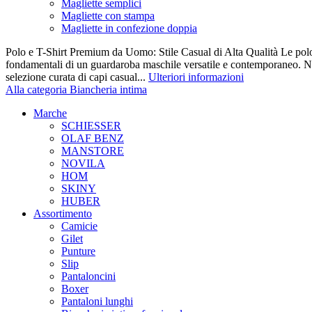
Magliette semplici
Magliette con stampa
Magliette in confezione doppia
Polo e T-Shirt Premium da Uomo: Stile Casual di Alta Qualità Le polo e 
fondamentali di un guardaroba maschile versatile e contemporaneo. Nel
selezione curata di capi casual...
Ulteriori informazioni
Alla categoria Biancheria intima
Marche
SCHIESSER
OLAF BENZ
MANSTORE
NOVILA
HOM
SKINY
HUBER
Assortimento
Camicie
Gilet
Punture
Slip
Pantaloncini
Boxer
Pantaloni lunghi