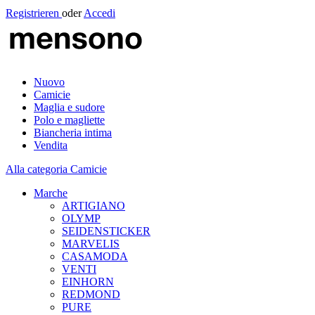
Registrieren
oder
Accedi
Nuovo
Camicie
Maglia e sudore
Polo e magliette
Biancheria intima
Vendita
Alla categoria Camicie
Marche
ARTIGIANO
OLYMP
SEIDENSTICKER
MARVELIS
CASAMODA
VENTI
EINHORN
REDMOND
PURE