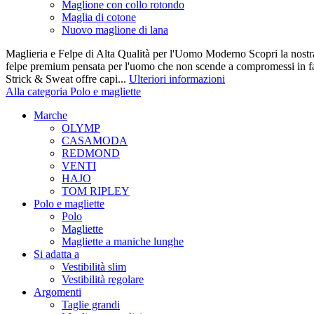
Maglione con collo rotondo
Maglia di cotone
Nuovo maglione di lana
Maglieria e Felpe di Alta Qualità per l'Uomo Moderno Scopri la nostra 
felpe premium pensata per l'uomo che non scende a compromessi in fatt
Strick & Sweat offre capi...
Ulteriori informazioni
Alla categoria Polo e magliette
Marche
OLYMP
CASAMODA
REDMOND
VENTI
HAJO
TOM RIPLEY
Polo e magliette
Polo
Magliette
Magliette a maniche lunghe
Si adatta a
Vestibilità slim
Vestibilità regolare
Argomenti
Taglie grandi