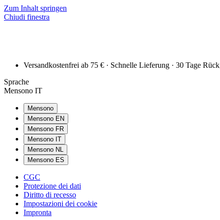
Zum Inhalt springen
Chiudi finestra
Versandkostenfrei ab 75 € · Schnelle Lieferung · 30 Tage Rüc
Sprache
Mensono IT
Mensono
Mensono EN
Mensono FR
Mensono IT
Mensono NL
Mensono ES
CGC
Protezione dei dati
Diritto di recesso
Impostazioni dei cookie
Impronta