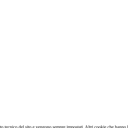
o tecnico del sito e vengono sempre impostati. Altri cookie che hanno lo