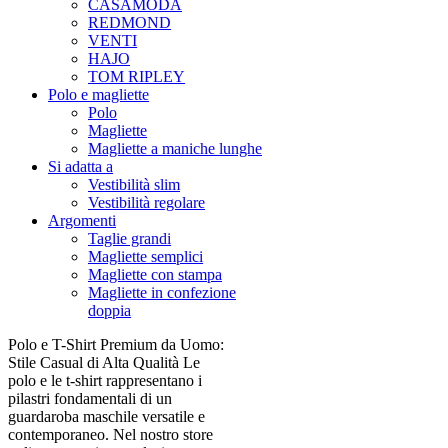
CASAMODA
REDMOND
VENTI
HAJO
TOM RIPLEY
Polo e magliette
Polo
Magliette
Magliette a maniche lunghe
Si adatta a
Vestibilità slim
Vestibilità regolare
Argomenti
Taglie grandi
Magliette semplici
Magliette con stampa
Magliette in confezione
doppia
Polo e T-Shirt Premium da Uomo:
Stile Casual di Alta Qualità Le
polo e le t-shirt rappresentano i
pilastri fondamentali di un
guardaroba maschile versatile e
contemporaneo. Nel nostro store