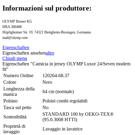
Informazioni sul produttore:
OLYMP Bezner KG
HRA 300488
Höpfigheimer Str. 19, 74321 Bietigheim-Bissingen, Germania
mail@olymp.com
Eigenschaften
Eigenschaften ansehen
altro
Chiudi menu
Eigenschaften "Camicia in jersey OLYMP Luxor 24/Seven modern
fit"
Numero Ordine
120264-68.37
Colore
Nero
Lunghezza della
64 cm (normale)
manica
Polsino
Polsini combi regolabili
Tasca sul petto
No
STANDARD 100 by OEKO-TEX®
Sostenibilità
(95.0.3008 HTTI)
Proprietà di
Lavaggio in lavatrice
lavaggio