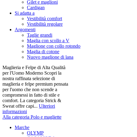
Gilet e maglioni
Cardigan
Si adatta a
Vestibilità comfort
Vestibilità regolare
Argomenti
Taglie grandi
Maglia con scollo a V
Maglione con collo rotondo
Maglia di cotone
Nuovo maglione di lana
Maglieria e Felpe di Alta Qualità
per l'Uomo Moderno Scopri la
nostra raffinata selezione di
maglieria e felpe premium pensata
per l'uomo che non scende a
compromessi in fatto di stile e
comfort. La categoria Strick &
Sweat offre capi...
Ulteriori
informazioni
Alla categoria Polo e magliette
Marche
OLYMP