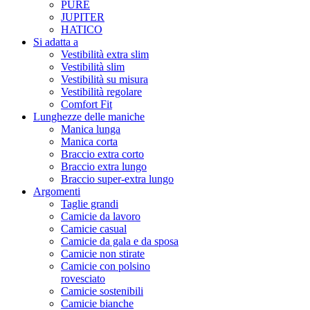
PURE
JUPITER
HATICO
Si adatta a
Vestibilità extra slim
Vestibilità slim
Vestibilità su misura
Vestibilità regolare
Comfort Fit
Lunghezze delle maniche
Manica lunga
Manica corta
Braccio extra corto
Braccio extra lungo
Braccio super-extra lungo
Argomenti
Taglie grandi
Camicie da lavoro
Camicie casual
Camicie da gala e da sposa
Camicie non stirate
Camicie con polsino
rovesciato
Camicie sostenibili
Camicie bianche