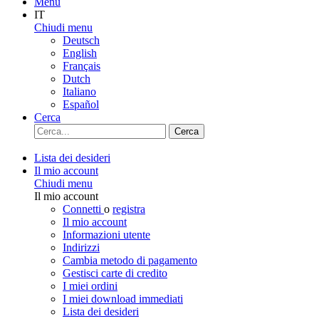
Menu
IT
Chiudi menu
Deutsch
English
Français
Dutch
Italiano
Español
Cerca
Cerca
Lista dei desideri
Il mio account
Chiudi menu
Il mio account
Connetti
o
registra
Il mio account
Informazioni utente
Indirizzi
Cambia metodo di pagamento
Gestisci carte di credito
I miei ordini
I miei download immediati
Lista dei desideri