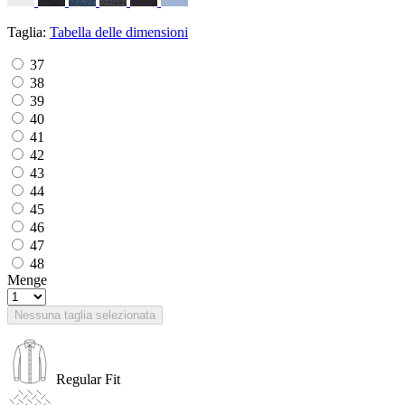
Taglia:
Tabella delle dimensioni
37
38
39
40
41
42
43
44
45
46
47
48
Menge
Nessuna taglia selezionata
Regular Fit