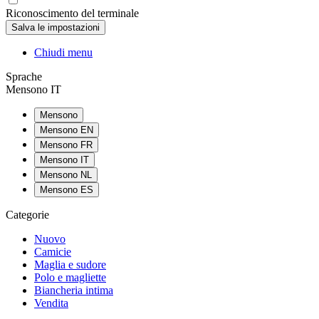
Riconoscimento del terminale
Chiudi menu
Sprache
Mensono IT
Mensono
Mensono EN
Mensono FR
Mensono IT
Mensono NL
Mensono ES
Categorie
Nuovo
Camicie
Maglia e sudore
Polo e magliette
Biancheria intima
Vendita