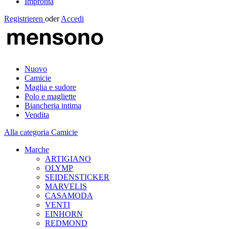
Impronta
Registrieren
oder
Accedi
Nuovo
Camicie
Maglia e sudore
Polo e magliette
Biancheria intima
Vendita
Alla categoria Camicie
Marche
ARTIGIANO
OLYMP
SEIDENSTICKER
MARVELIS
CASAMODA
VENTI
EINHORN
REDMOND