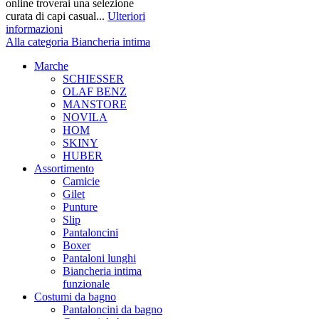
online troverai una selezione
curata di capi casual...
Ulteriori
informazioni
Alla categoria Biancheria intima
Marche
SCHIESSER
OLAF BENZ
MANSTORE
NOVILA
HOM
SKINY
HUBER
Assortimento
Camicie
Gilet
Punture
Slip
Pantaloncini
Boxer
Pantaloni lunghi
Biancheria intima
funzionale
Costumi da bagno
Pantaloncini da bagno