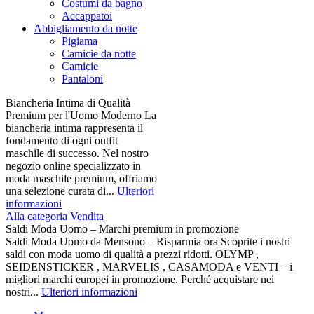
Costumi da bagno
Accappatoi
Abbigliamento da notte
Pigiama
Camicie da notte
Camicie
Pantaloni
Biancheria Intima di Qualità
Premium per l'Uomo Moderno La
biancheria intima rappresenta il
fondamento di ogni outfit
maschile di successo. Nel nostro
negozio online specializzato in
moda maschile premium, offriamo
una selezione curata di...
Ulteriori
informazioni
Alla categoria Vendita
Saldi Moda Uomo – Marchi premium in promozione
Saldi Moda Uomo da Mensono – Risparmia ora Scoprite i nostri
saldi con moda uomo di qualità a prezzi ridotti. OLYMP ,
SEIDENSTICKER , MARVELIS , CASAMODA e VENTI – i
migliori marchi europei in promozione. Perché acquistare nei
nostri...
Ulteriori informazioni