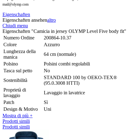
mail@olymp.com
Eigenschaften
Eigenschaften ansehen
altro
Chiudi menu
Eigenschaften "Camicia in jersey OLYMP Level Five body fit"
Numero Ordine
200864-10.37
Colore
Azzurro
Lunghezza della
64 cm (normale)
manica
Polsino
Polsini combi regolabili
Tasca sul petto
No
STANDARD 100 by OEKO-TEX®
Sostenibilità
(95.0.3008 HTTI)
Proprietà di
Lavaggio in lavatrice
lavaggio
Patch
Sì
Design & Motivo
Uni
Mostra di più +
Prodotti simili
Prodotti simili