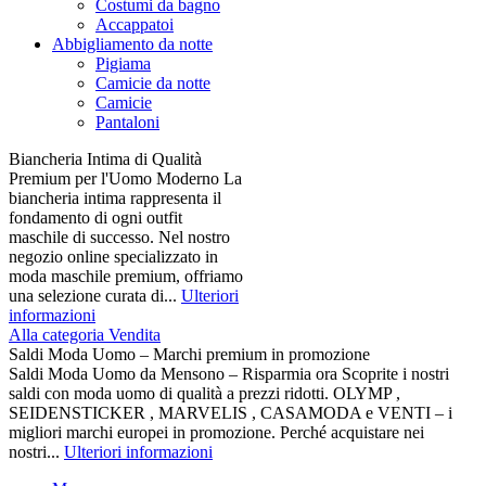
Costumi da bagno
Accappatoi
Abbigliamento da notte
Pigiama
Camicie da notte
Camicie
Pantaloni
Biancheria Intima di Qualità
Premium per l'Uomo Moderno La
biancheria intima rappresenta il
fondamento di ogni outfit
maschile di successo. Nel nostro
negozio online specializzato in
moda maschile premium, offriamo
una selezione curata di...
Ulteriori
informazioni
Alla categoria Vendita
Saldi Moda Uomo – Marchi premium in promozione
Saldi Moda Uomo da Mensono – Risparmia ora Scoprite i nostri
saldi con moda uomo di qualità a prezzi ridotti. OLYMP ,
SEIDENSTICKER , MARVELIS , CASAMODA e VENTI – i
migliori marchi europei in promozione. Perché acquistare nei
nostri...
Ulteriori informazioni