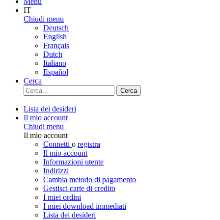
Menu
IT
Chiudi menu
Deutsch
English
Français
Dutch
Italiano
Español
Cerca
Cerca
Lista dei desideri
Il mio account
Chiudi menu
Il mio account
Connetti
o
registra
Il mio account
Informazioni utente
Indirizzi
Cambia metodo di pagamento
Gestisci carte di credito
I miei ordini
I miei download immediati
Lista dei desideri