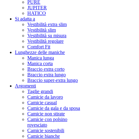
PURE
JUPITER
HATICO
Si adatta a
Vestibilità extra slim
Vestibilità slim
Vestibilità su misura
Vestibilità regolare
Comfort Fit
Lunghezze delle maniche
Manica lunga
Manica corta
Braccio extra corto
Braccio extra lungo
Braccio super-extra lungo
Argomenti
Taglie grandi
Camicie da lavoro
Camicie casual
Camicie da gala e da sposa
Camicie non stirate
Camicie con polsino
rovesciato
Camicie sostenibili
Camicie bianche