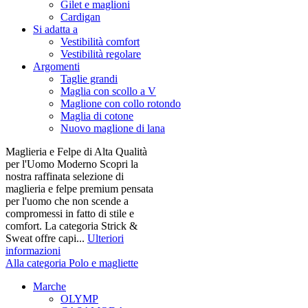
Gilet e maglioni
Cardigan
Si adatta a
Vestibilità comfort
Vestibilità regolare
Argomenti
Taglie grandi
Maglia con scollo a V
Maglione con collo rotondo
Maglia di cotone
Nuovo maglione di lana
Maglieria e Felpe di Alta Qualità
per l'Uomo Moderno Scopri la
nostra raffinata selezione di
maglieria e felpe premium pensata
per l'uomo che non scende a
compromessi in fatto di stile e
comfort. La categoria Strick &
Sweat offre capi...
Ulteriori
informazioni
Alla categoria Polo e magliette
Marche
OLYMP