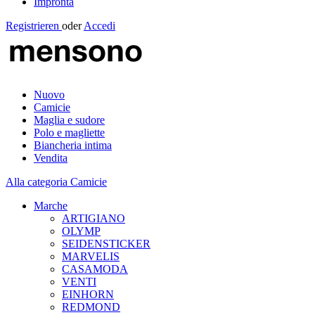
Impronta
Registrieren
oder
Accedi
Nuovo
Camicie
Maglia e sudore
Polo e magliette
Biancheria intima
Vendita
Alla categoria Camicie
Marche
ARTIGIANO
OLYMP
SEIDENSTICKER
MARVELIS
CASAMODA
VENTI
EINHORN
REDMOND