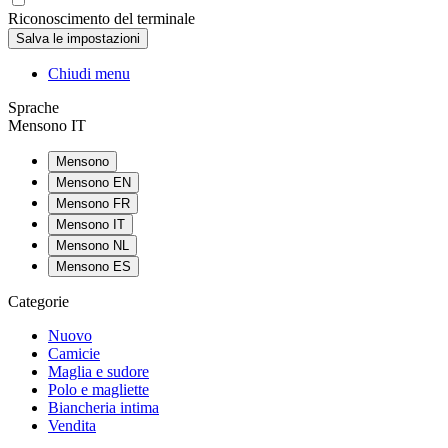
Riconoscimento del terminale
Chiudi menu
Sprache
Mensono IT
Mensono
Mensono EN
Mensono FR
Mensono IT
Mensono NL
Mensono ES
Categorie
Nuovo
Camicie
Maglia e sudore
Polo e magliette
Biancheria intima
Vendita