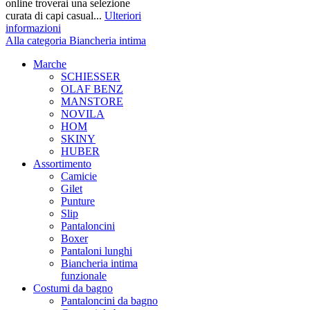
online troverai una selezione
curata di capi casual...
Ulteriori
informazioni
Alla categoria Biancheria intima
Marche
SCHIESSER
OLAF BENZ
MANSTORE
NOVILA
HOM
SKINY
HUBER
Assortimento
Camicie
Gilet
Punture
Slip
Pantaloncini
Boxer
Pantaloni lunghi
Biancheria intima
funzionale
Costumi da bagno
Pantaloncini da bagno