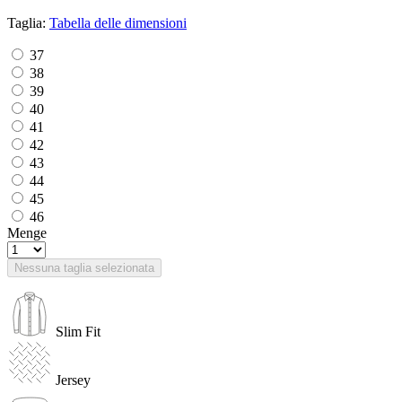
Taglia:
Tabella delle dimensioni
37
38
39
40
41
42
43
44
45
46
Menge
Nessuna taglia selezionata
Slim Fit
Jersey