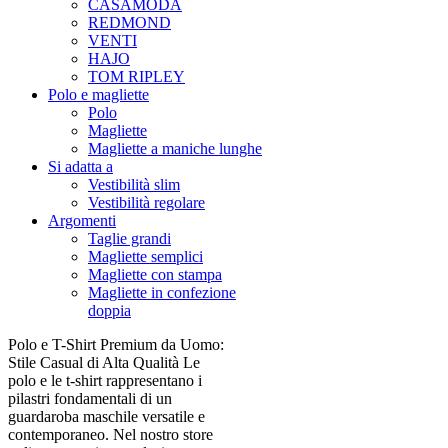
CASAMODA
REDMOND
VENTI
HAJO
TOM RIPLEY
Polo e magliette
Polo
Magliette
Magliette a maniche lunghe
Si adatta a
Vestibilità slim
Vestibilità regolare
Argomenti
Taglie grandi
Magliette semplici
Magliette con stampa
Magliette in confezione
doppia
Polo e T-Shirt Premium da Uomo:
Stile Casual di Alta Qualità Le
polo e le t-shirt rappresentano i
pilastri fondamentali di un
guardaroba maschile versatile e
contemporaneo. Nel nostro store