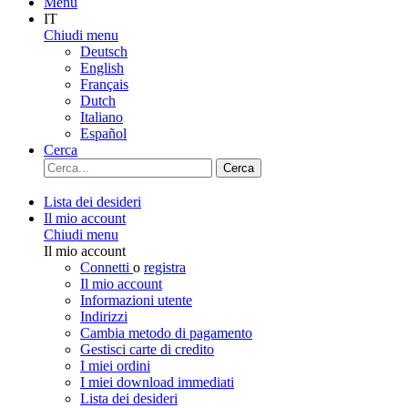
Menu
IT
Chiudi menu
Deutsch
English
Français
Dutch
Italiano
Español
Cerca
Cerca
Lista dei desideri
Il mio account
Chiudi menu
Il mio account
Connetti
o
registra
Il mio account
Informazioni utente
Indirizzi
Cambia metodo di pagamento
Gestisci carte di credito
I miei ordini
I miei download immediati
Lista dei desideri