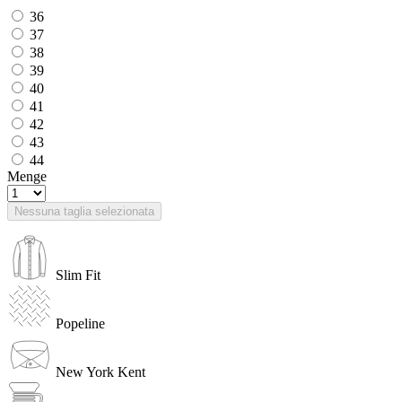
36
37
38
39
40
41
42
43
44
Menge
Nessuna taglia selezionata
Slim Fit
Popeline
New York Kent