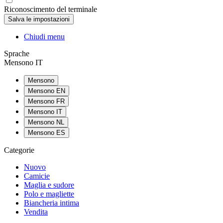
Riconoscimento del terminale
Chiudi menu
Sprache
Mensono IT
Mensono
Mensono EN
Mensono FR
Mensono IT
Mensono NL
Mensono ES
Categorie
Nuovo
Camicie
Maglia e sudore
Polo e magliette
Biancheria intima
Vendita