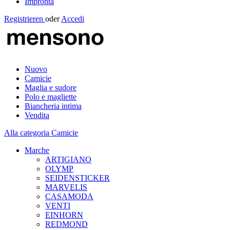
Impronta
Registrieren
oder
Accedi
Nuovo
Camicie
Maglia e sudore
Polo e magliette
Biancheria intima
Vendita
Alla categoria Camicie
Marche
ARTIGIANO
OLYMP
SEIDENSTICKER
MARVELIS
CASAMODA
VENTI
EINHORN
REDMOND