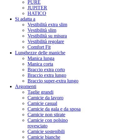
PURE
JUPITER
HATICO
Si adatta a
Vestibilità extra slim
Vestibilità slim
Vestibilità su misura
Vestibilità regolare
Comfort Fit
Lunghezze delle maniche
Manica lunga
Manica corta
Braccio extra corto
Braccio extra lungo
Braccio super-extra lungo
Argomenti
Taglie grandi
Camicie da lavoro
Camicie casual
Camicie da gala e da sposa
Camicie non stirate
Camicie con polsino
rovesciato
Camicie sostenibili
Camicie bianche