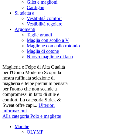
Gilet e maglioni
Cardigan
Si adatta a
Vestibilità comfort
Vestibilità regolare
Argomenti
Taglie grandi
Maglia con scollo a V
Maglione con collo rotondo
Maglia di cotone
Nuovo maglione di lana
Maglieria e Felpe di Alta Qualità
per l'Uomo Moderno Scopri la
nostra raffinata selezione di
maglieria e felpe premium pensata
per l'uomo che non scende a
compromessi in fatto di stile e
comfort. La categoria Strick &
Sweat offre capi...
Ulteriori
informazioni
Alla categoria Polo e magliette
Marche
OLYMP