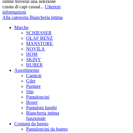
online troverai una selezione
curata di capi casual...
Ulteriori
informazioni
Alla categoria Biancheria intima
Marche
SCHIESSER
OLAF BENZ
MANSTORE
NOVILA
HOM
SKINY
HUBER
Assortimento
Camicie
Gilet
Punture
Slip
Pantaloncini
Boxer
Pantaloni lunghi
Biancheria intima
funzionale
Costumi da bagno
Pantaloncini da bagno