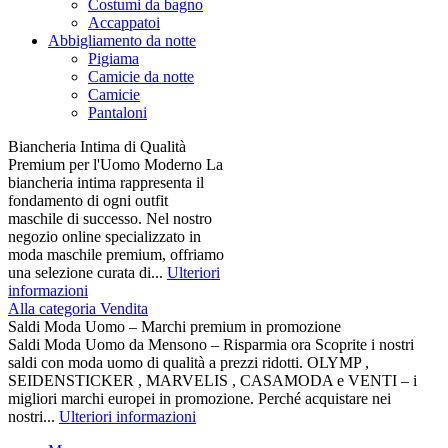
Costumi da bagno
Accappatoi
Abbigliamento da notte
Pigiama
Camicie da notte
Camicie
Pantaloni
Biancheria Intima di Qualità
Premium per l'Uomo Moderno La
biancheria intima rappresenta il
fondamento di ogni outfit
maschile di successo. Nel nostro
negozio online specializzato in
moda maschile premium, offriamo
una selezione curata di...
Ulteriori
informazioni
Alla categoria Vendita
Saldi Moda Uomo – Marchi premium in promozione
Saldi Moda Uomo da Mensono – Risparmia ora Scoprite i nostri
saldi con moda uomo di qualità a prezzi ridotti. OLYMP ,
SEIDENSTICKER , MARVELIS , CASAMODA e VENTI – i
migliori marchi europei in promozione. Perché acquistare nei
nostri...
Ulteriori informazioni