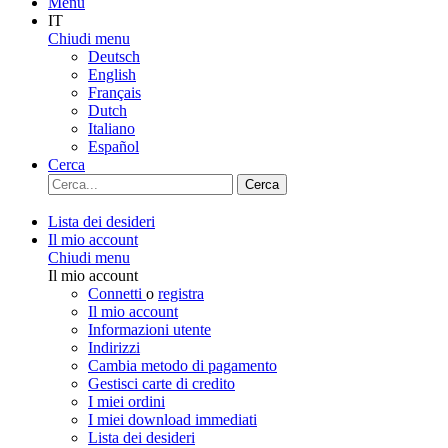
Menu
IT
Chiudi menu
Deutsch
English
Français
Dutch
Italiano
Español
Cerca
Cerca
Lista dei desideri
Il mio account
Chiudi menu
Il mio account
Connetti
o
registra
Il mio account
Informazioni utente
Indirizzi
Cambia metodo di pagamento
Gestisci carte di credito
I miei ordini
I miei download immediati
Lista dei desideri