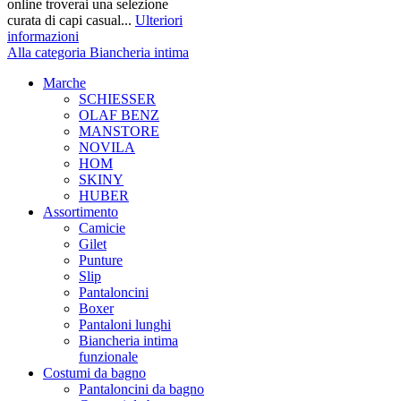
online troverai una selezione
curata di capi casual...
Ulteriori
informazioni
Alla categoria Biancheria intima
Marche
SCHIESSER
OLAF BENZ
MANSTORE
NOVILA
HOM
SKINY
HUBER
Assortimento
Camicie
Gilet
Punture
Slip
Pantaloncini
Boxer
Pantaloni lunghi
Biancheria intima
funzionale
Costumi da bagno
Pantaloncini da bagno