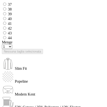
37
38
39
40
41
42
43
44
Menge
Nessuna taglia selezionata
Slim Fit
Popeline
Modern Kent