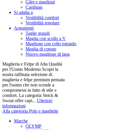
Gilet e maglioni
Cardigan
Si adatta a
Vestibilità comfort
Vestibilità regolare
Argomenti
Taglie grandi
Maglia con scollo a V
Maglione con collo rotondo
Maglia di cotone
Nuovo maglione di lana
Maglieria e Felpe di Alta Qualità
per l'Uomo Moderno Scopri la
nostra raffinata selezione di
maglieria e felpe premium pensata
per l'uomo che non scende a
compromessi in fatto di stile e
comfort. La categoria Strick &
Sweat offre capi...
Ulteriori
informazioni
Alla categoria Polo e magliette
Marche
OLYMP