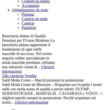
Costumi da bagno
Accappatoi
Abbigliamento da notte
Pigiama
Camicie da notte
Camicie
Pantaloni
Biancheria Intima di Qualità
Premium per l'Uomo Moderno La
biancheria intima rappresenta il
fondamento di ogni outfit
maschile di successo. Nel nostro
negozio online specializzato in
moda maschile premium, offriamo
una selezione curata di...
Ulteriori
informazioni
Alla categoria Vendita
Saldi Moda Uomo – Marchi premium in promozione
Saldi Moda Uomo da Mensono – Risparmia ora Scoprite i nostri
saldi con moda uomo di qualità a prezzi ridotti. OLYMP ,
SEIDENSTICKER , MARVELIS , CASAMODA e VENTI – i
migliori marchi europei in promozione. Perché acquistare nei
nostri...
Ulteriori informazioni