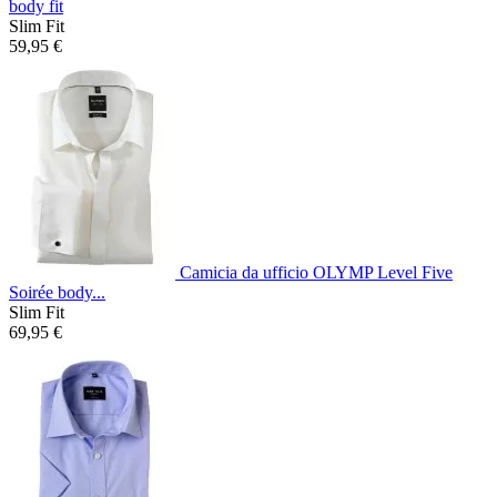
body fit
Slim Fit
59,95 €
Camicia da ufficio OLYMP Level Five
Soirée body...
Slim Fit
69,95 €