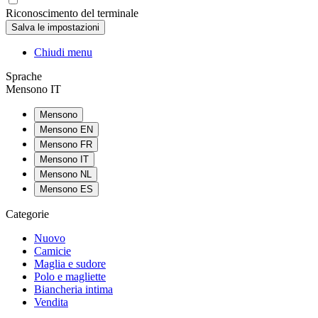
Riconoscimento del terminale
Chiudi menu
Sprache
Mensono IT
Mensono
Mensono EN
Mensono FR
Mensono IT
Mensono NL
Mensono ES
Categorie
Nuovo
Camicie
Maglia e sudore
Polo e magliette
Biancheria intima
Vendita