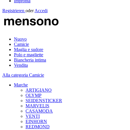
Impronta
Registrieren
oder
Accedi
Nuovo
Camicie
Maglia e sudore
Polo e magliette
Biancheria intima
Vendita
Alla categoria Camicie
Marche
ARTIGIANO
OLYMP
SEIDENSTICKER
MARVELIS
CASAMODA
VENTI
EINHORN
REDMOND