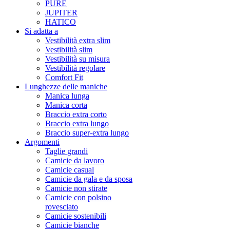
PURE
JUPITER
HATICO
Si adatta a
Vestibilità extra slim
Vestibilità slim
Vestibilità su misura
Vestibilità regolare
Comfort Fit
Lunghezze delle maniche
Manica lunga
Manica corta
Braccio extra corto
Braccio extra lungo
Braccio super-extra lungo
Argomenti
Taglie grandi
Camicie da lavoro
Camicie casual
Camicie da gala e da sposa
Camicie non stirate
Camicie con polsino
rovesciato
Camicie sostenibili
Camicie bianche