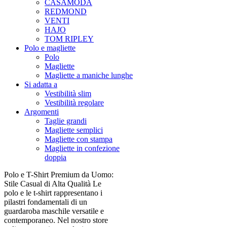
CASAMODA
REDMOND
VENTI
HAJO
TOM RIPLEY
Polo e magliette
Polo
Magliette
Magliette a maniche lunghe
Si adatta a
Vestibilità slim
Vestibilità regolare
Argomenti
Taglie grandi
Magliette semplici
Magliette con stampa
Magliette in confezione
doppia
Polo e T-Shirt Premium da Uomo:
Stile Casual di Alta Qualità Le
polo e le t-shirt rappresentano i
pilastri fondamentali di un
guardaroba maschile versatile e
contemporaneo. Nel nostro store