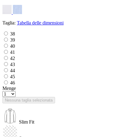
Taglia:
Tabella delle dimensioni
38
39
40
41
42
43
44
45
46
Menge
Nessuna taglia selezionata
Slim Fit