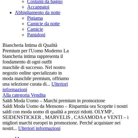
Costumi da bagno
Accappatoi
Abbigliamento da notte
Pigiama
Camicie da notte
Camicie
Pantaloni
Biancheria Intima di Qualità
Premium per l'Uomo Moderno La
biancheria intima rappresenta il
fondamento di ogni outfit
maschile di successo. Nel nostro
negozio online specializzato in
moda maschile premium, offriamo
una selezione curata di...
Ulteriori
informazioni
Alla categoria Vendita
Saldi Moda Uomo – Marchi premium in promozione
Saldi Moda Uomo da Mensono – Risparmia ora Scoprite i nostri
saldi con moda uomo di qualità a prezzi ridotti. OLYMP ,
SEIDENSTICKER , MARVELIS , CASAMODA e VENTI – i
migliori marchi europei in promozione. Perché acquistare nei
nostri...
Ulteriori informazioni