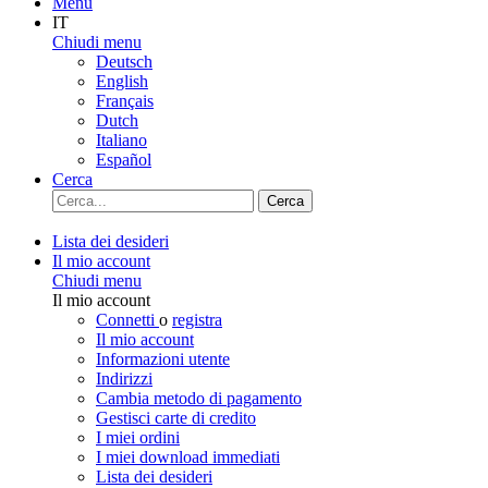
Menu
IT
Chiudi menu
Deutsch
English
Français
Dutch
Italiano
Español
Cerca
Cerca
Lista dei desideri
Il mio account
Chiudi menu
Il mio account
Connetti
o
registra
Il mio account
Informazioni utente
Indirizzi
Cambia metodo di pagamento
Gestisci carte di credito
I miei ordini
I miei download immediati
Lista dei desideri