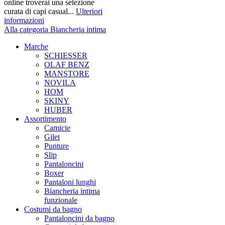
online troverai una selezione
curata di capi casual...
Ulteriori
informazioni
Alla categoria Biancheria intima
Marche
SCHIESSER
OLAF BENZ
MANSTORE
NOVILA
HOM
SKINY
HUBER
Assortimento
Camicie
Gilet
Punture
Slip
Pantaloncini
Boxer
Pantaloni lunghi
Biancheria intima
funzionale
Costumi da bagno
Pantaloncini da bagno