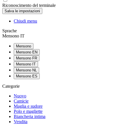
Riconoscimento del terminale
Chiudi menu
Sprache
Mensono IT
Mensono
Mensono EN
Mensono FR
Mensono IT
Mensono NL
Mensono ES
Categorie
Nuovo
Camicie
Maglia e sudore
Polo e magliette
Biancheria intima
Vendita