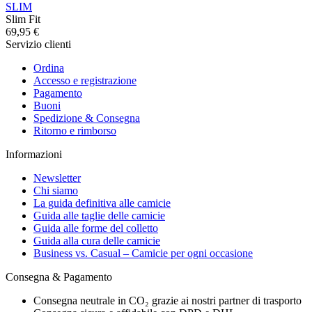
SLIM
Slim Fit
69,95 €
Servizio clienti
Ordina
Accesso e registrazione
Pagamento
Buoni
Spedizione & Consegna
Ritorno e rimborso
Informazioni
Newsletter
Chi siamo
La guida definitiva alle camicie
Guida alle taglie delle camicie
Guida alle forme del colletto
Guida alla cura delle camicie
Business vs. Casual – Camicie per ogni occasione
Consegna & Pagamento
Consegna neutrale in CO₂ grazie ai nostri partner di trasporto