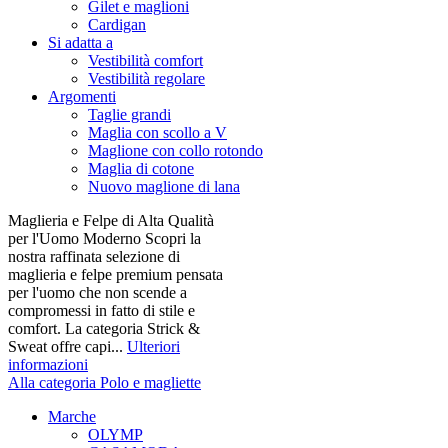
Gilet e maglioni
Cardigan
Si adatta a
Vestibilità comfort
Vestibilità regolare
Argomenti
Taglie grandi
Maglia con scollo a V
Maglione con collo rotondo
Maglia di cotone
Nuovo maglione di lana
Maglieria e Felpe di Alta Qualità
per l'Uomo Moderno Scopri la
nostra raffinata selezione di
maglieria e felpe premium pensata
per l'uomo che non scende a
compromessi in fatto di stile e
comfort. La categoria Strick &
Sweat offre capi...
Ulteriori
informazioni
Alla categoria Polo e magliette
Marche
OLYMP