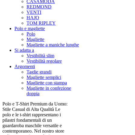
CASAMODA
REDMOND
VENTI
HAJO
TOM RIPLEY
Polo e magliette
Polo
Magliette
Magliette a maniche lunghe
Si adatta a
Vestibilità slim
Vestibilità regolare
Argomenti
Taglie grandi
Magliette semplici
Magliette con stampa
Magliette in confezione
doppia
Polo e T-Shirt Premium da Uomo:
Stile Casual di Alta Qualità Le
polo e le t-shirt rappresentano i
pilastri fondamentali di un
guardaroba maschile versatile e
contemporaneo. Nel nostro store