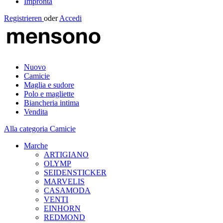
Impronta
Registrieren
oder
Accedi
Nuovo
Camicie
Maglia e sudore
Polo e magliette
Biancheria intima
Vendita
Alla categoria Camicie
Marche
ARTIGIANO
OLYMP
SEIDENSTICKER
MARVELIS
CASAMODA
VENTI
EINHORN
REDMOND