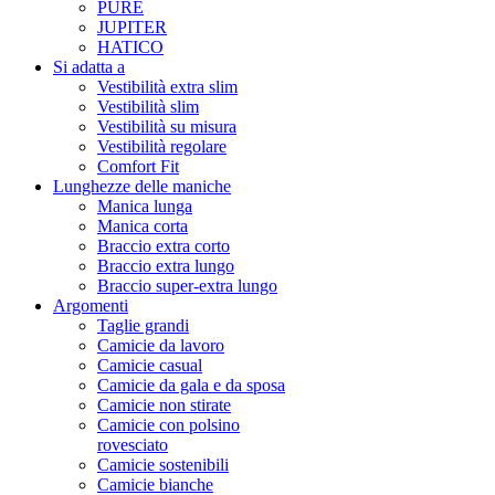
PURE
JUPITER
HATICO
Si adatta a
Vestibilità extra slim
Vestibilità slim
Vestibilità su misura
Vestibilità regolare
Comfort Fit
Lunghezze delle maniche
Manica lunga
Manica corta
Braccio extra corto
Braccio extra lungo
Braccio super-extra lungo
Argomenti
Taglie grandi
Camicie da lavoro
Camicie casual
Camicie da gala e da sposa
Camicie non stirate
Camicie con polsino
rovesciato
Camicie sostenibili
Camicie bianche