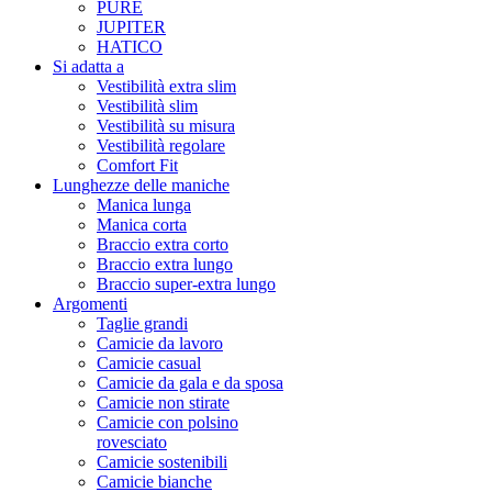
PURE
JUPITER
HATICO
Si adatta a
Vestibilità extra slim
Vestibilità slim
Vestibilità su misura
Vestibilità regolare
Comfort Fit
Lunghezze delle maniche
Manica lunga
Manica corta
Braccio extra corto
Braccio extra lungo
Braccio super-extra lungo
Argomenti
Taglie grandi
Camicie da lavoro
Camicie casual
Camicie da gala e da sposa
Camicie non stirate
Camicie con polsino
rovesciato
Camicie sostenibili
Camicie bianche