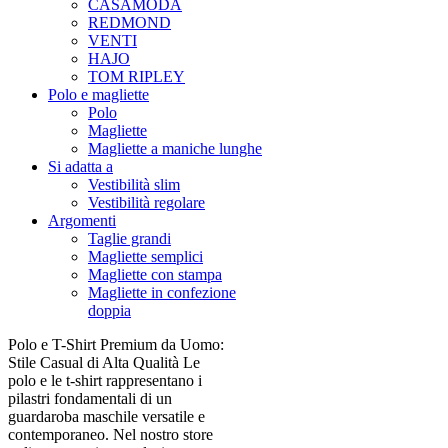
CASAMODA
REDMOND
VENTI
HAJO
TOM RIPLEY
Polo e magliette
Polo
Magliette
Magliette a maniche lunghe
Si adatta a
Vestibilità slim
Vestibilità regolare
Argomenti
Taglie grandi
Magliette semplici
Magliette con stampa
Magliette in confezione
doppia
Polo e T-Shirt Premium da Uomo:
Stile Casual di Alta Qualità Le
polo e le t-shirt rappresentano i
pilastri fondamentali di un
guardaroba maschile versatile e
contemporaneo. Nel nostro store