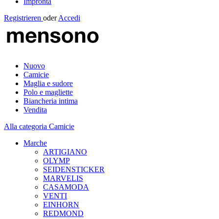
Impronta
Registrieren
oder
Accedi
Nuovo
Camicie
Maglia e sudore
Polo e magliette
Biancheria intima
Vendita
Alla categoria Camicie
Marche
ARTIGIANO
OLYMP
SEIDENSTICKER
MARVELIS
CASAMODA
VENTI
EINHORN
REDMOND