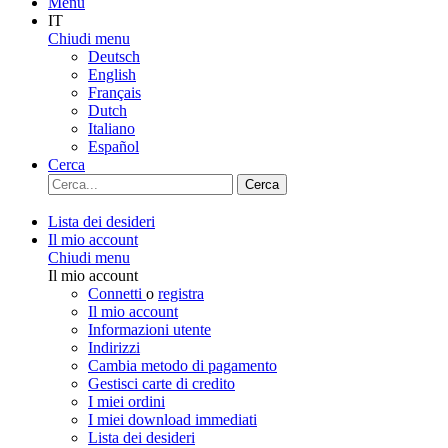
Menu
IT
Chiudi menu
Deutsch
English
Français
Dutch
Italiano
Español
Cerca
Cerca
Lista dei desideri
Il mio account
Chiudi menu
Il mio account
Connetti
o
registra
Il mio account
Informazioni utente
Indirizzi
Cambia metodo di pagamento
Gestisci carte di credito
I miei ordini
I miei download immediati
Lista dei desideri