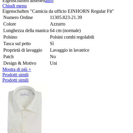
Eigenschaften ansehen
altro
Chiudi menu
Eigenschaften "Camicia da ufficio EINHORN Regular Fit"
Numero Ordine
11305.823-21.39
Colore
Azzurro
Lunghezza della manica
64 cm (normale)
Polsino
Polsini combi regolabili
Tasca sul petto
Sì
Proprietà di lavaggio
Lavaggio in lavatrice
Patch
No
Design & Motivo
Uni
Mostra di più +
Prodotti simili
Prodotti simili