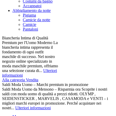
Costumi da bagno
Accappatoi
Abbigliamento da notte
Pigiama
Camicie da notte
Camicie
Pantaloni
Biancheria Intima di Qualità
Premium per l'Uomo Moderno La
biancheria intima rappresenta il
fondamento di ogni outfit
maschile di successo. Nel nostro
negozio online specializzato in
moda maschile premium, offriamo
una selezione curata di...
Ulteriori
informazioni
Alla categoria Vendita
Saldi Moda Uomo – Marchi premium in promozione
Saldi Moda Uomo da Mensono – Risparmia ora Scoprite i nostri
saldi con moda uomo di qualità a prezzi ridotti. OLYMP ,
SEIDENSTICKER , MARVELIS , CASAMODA e VENTI – i
migliori marchi europei in promozione. Perché acquistare nei
nostri...
Ulteriori informazioni