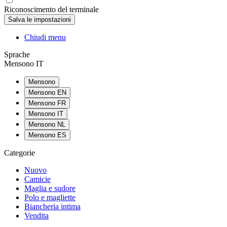
Riconoscimento del terminale
Chiudi menu
Sprache
Mensono IT
Mensono
Mensono EN
Mensono FR
Mensono IT
Mensono NL
Mensono ES
Categorie
Nuovo
Camicie
Maglia e sudore
Polo e magliette
Biancheria intima
Vendita