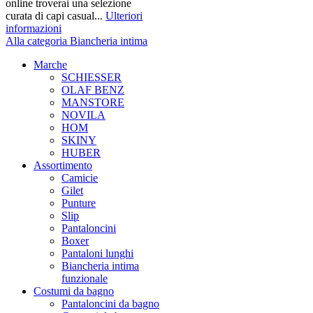
online troverai una selezione
curata di capi casual...
Ulteriori
informazioni
Alla categoria Biancheria intima
Marche
SCHIESSER
OLAF BENZ
MANSTORE
NOVILA
HOM
SKINY
HUBER
Assortimento
Camicie
Gilet
Punture
Slip
Pantaloncini
Boxer
Pantaloni lunghi
Biancheria intima
funzionale
Costumi da bagno
Pantaloncini da bagno