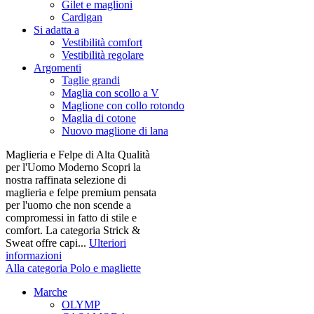
Gilet e maglioni
Cardigan
Si adatta a
Vestibilità comfort
Vestibilità regolare
Argomenti
Taglie grandi
Maglia con scollo a V
Maglione con collo rotondo
Maglia di cotone
Nuovo maglione di lana
Maglieria e Felpe di Alta Qualità
per l'Uomo Moderno Scopri la
nostra raffinata selezione di
maglieria e felpe premium pensata
per l'uomo che non scende a
compromessi in fatto di stile e
comfort. La categoria Strick &
Sweat offre capi...
Ulteriori
informazioni
Alla categoria Polo e magliette
Marche
OLYMP