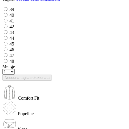
39
40
41
42
43
44
45
46
47
48
Menge
Nessuna taglia selezionata
Comfort Fit
Popeline