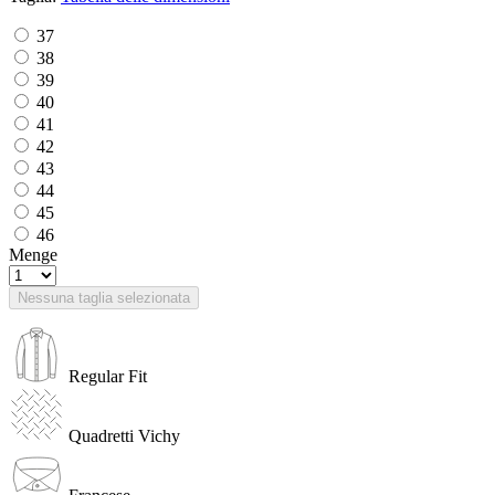
37
38
39
40
41
42
43
44
45
46
Menge
Nessuna taglia selezionata
Regular Fit
Quadretti Vichy