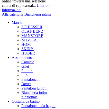
online troverai una selezione
curata di capi casual...
Ulteriori
informazioni
Alla categoria Biancheria intima
Marche
SCHIESSER
OLAF BENZ
MANSTORE
NOVILA
HOM
SKINY
HUBER
Assortimento
Camicie
Gilet
Punture
Slip
Pantaloncini
Boxer
Pantaloni lunghi
Biancheria intima
funzionale
Costumi da bagno
Pantaloncini da bagno