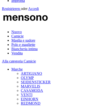
Impronta
Registrieren
oder
Accedi
Nuovo
Camicie
Maglia e sudore
Polo e magliette
Biancheria intima
Vendita
Alla categoria Camicie
Marche
ARTIGIANO
OLYMP
SEIDENSTICKER
MARVELIS
CASAMODA
VENTI
EINHORN
REDMOND