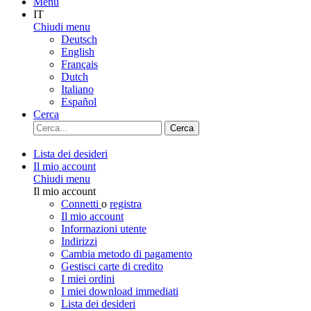
Menu
IT
Chiudi menu
Deutsch
English
Français
Dutch
Italiano
Español
Cerca
Cerca
Lista dei desideri
Il mio account
Chiudi menu
Il mio account
Connetti
o
registra
Il mio account
Informazioni utente
Indirizzi
Cambia metodo di pagamento
Gestisci carte di credito
I miei ordini
I miei download immediati
Lista dei desideri