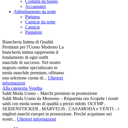
Costumi da bagno
Accappatoi
Abbigliamento da notte
Pigiama
Camicie da notte
Camicie
Pantaloni
Biancheria Intima di Qualità
Premium per l'Uomo Moderno La
biancheria intima rappresenta il
fondamento di ogni outfit
maschile di successo. Nel nostro
negozio online specializzato in
moda maschile premium, offriamo
una selezione curata di...
Ulteriori
informazioni
Alla categoria Vendita
Saldi Moda Uomo – Marchi premium in promozione
Saldi Moda Uomo da Mensono – Risparmia ora Scoprite i nostri
saldi con moda uomo di qualità a prezzi ridotti. OLYMP ,
SEIDENSTICKER , MARVELIS , CASAMODA e VENTI – i
migliori marchi europei in promozione. Perché acquistare nei
nostri...
Ulteriori informazioni