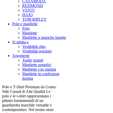
CASAMODA
REDMOND
VENTI
HAJO
TOM RIPLEY
Polo e magliette
Polo
Magliette
Magliette a maniche lunghe
Si adatta a
Vestibilità slim
Vestibilità regolare
Argomenti
Taglie grandi
Magliette semplici
Magliette con stampa
Magliette in confezione
doppia
Polo e T-Shirt Premium da Uomo:
Stile Casual di Alta Qualità Le
polo e le t-shirt rappresentano i
pilastri fondamentali di un
guardaroba maschile versatile e
contemporaneo. Nel nostro store