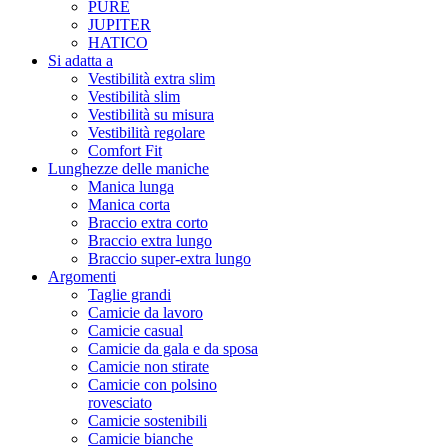
PURE
JUPITER
HATICO
Si adatta a
Vestibilità extra slim
Vestibilità slim
Vestibilità su misura
Vestibilità regolare
Comfort Fit
Lunghezze delle maniche
Manica lunga
Manica corta
Braccio extra corto
Braccio extra lungo
Braccio super-extra lungo
Argomenti
Taglie grandi
Camicie da lavoro
Camicie casual
Camicie da gala e da sposa
Camicie non stirate
Camicie con polsino
rovesciato
Camicie sostenibili
Camicie bianche