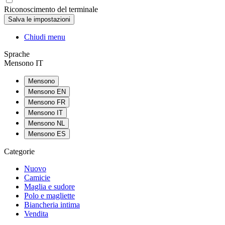
Riconoscimento del terminale
Chiudi menu
Sprache
Mensono IT
Mensono
Mensono EN
Mensono FR
Mensono IT
Mensono NL
Mensono ES
Categorie
Nuovo
Camicie
Maglia e sudore
Polo e magliette
Biancheria intima
Vendita