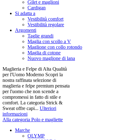
Gilet e maglioni
Cardigan
Si adatta a
Vestibilità comfort
Vestibilità regolare
Argomenti
Taglie grandi
Maglia con scollo a V
Maglione con collo rotondo
Maglia di cotone
Nuovo maglione di lana
Maglieria e Felpe di Alta Qualità
per l'Uomo Moderno Scopri la
nostra raffinata selezione di
maglieria e felpe premium pensata
per l'uomo che non scende a
compromessi in fatto di stile e
comfort. La categoria Strick &
Sweat offre capi...
Ulteriori
informazioni
Alla categoria Polo e magliette
Marche
OLYMP