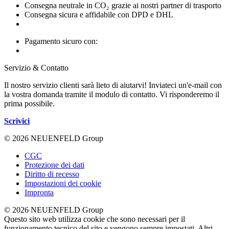
Consegna neutrale in CO₂ grazie ai nostri partner di trasporto
Consegna sicura e affidabile con DPD e DHL
Pagamento sicuro con:
Servizio & Contatto
Il nostro servizio clienti sarà lieto di aiutarvi! Inviateci un'e-mail con
la vostra domanda tramite il modulo di contatto. Vi risponderemo il
prima possibile.
Scrivici
© 2026 NEUENFELD Group
CGC
Protezione dei dati
Diritto di recesso
Impostazioni dei cookie
Impronta
© 2026 NEUENFELD Group
Questo sito web utilizza cookie che sono necessari per il
funzionamento tecnico del sito e vengono sempre impostati. Altri