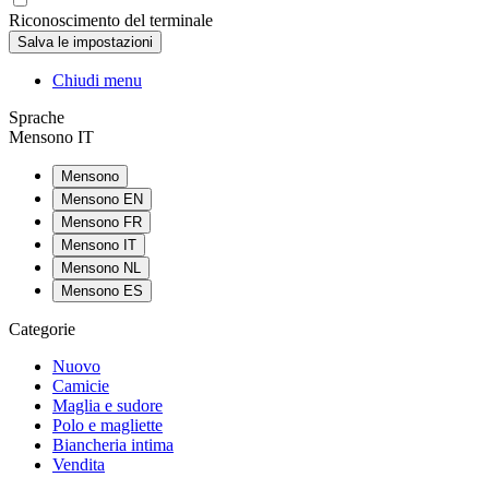
Riconoscimento del terminale
Chiudi menu
Sprache
Mensono IT
Mensono
Mensono EN
Mensono FR
Mensono IT
Mensono NL
Mensono ES
Categorie
Nuovo
Camicie
Maglia e sudore
Polo e magliette
Biancheria intima
Vendita