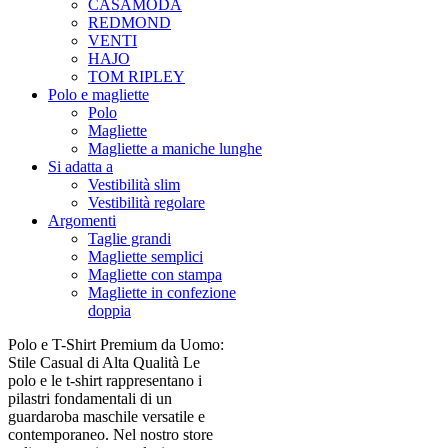
CASAMODA
REDMOND
VENTI
HAJO
TOM RIPLEY
Polo e magliette
Polo
Magliette
Magliette a maniche lunghe
Si adatta a
Vestibilità slim
Vestibilità regolare
Argomenti
Taglie grandi
Magliette semplici
Magliette con stampa
Magliette in confezione
doppia
Polo e T-Shirt Premium da Uomo:
Stile Casual di Alta Qualità Le
polo e le t-shirt rappresentano i
pilastri fondamentali di un
guardaroba maschile versatile e
contemporaneo. Nel nostro store