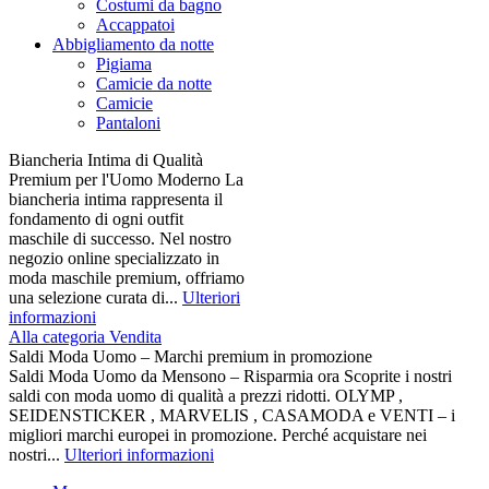
Costumi da bagno
Accappatoi
Abbigliamento da notte
Pigiama
Camicie da notte
Camicie
Pantaloni
Biancheria Intima di Qualità
Premium per l'Uomo Moderno La
biancheria intima rappresenta il
fondamento di ogni outfit
maschile di successo. Nel nostro
negozio online specializzato in
moda maschile premium, offriamo
una selezione curata di...
Ulteriori
informazioni
Alla categoria Vendita
Saldi Moda Uomo – Marchi premium in promozione
Saldi Moda Uomo da Mensono – Risparmia ora Scoprite i nostri
saldi con moda uomo di qualità a prezzi ridotti. OLYMP ,
SEIDENSTICKER , MARVELIS , CASAMODA e VENTI – i
migliori marchi europei in promozione. Perché acquistare nei
nostri...
Ulteriori informazioni