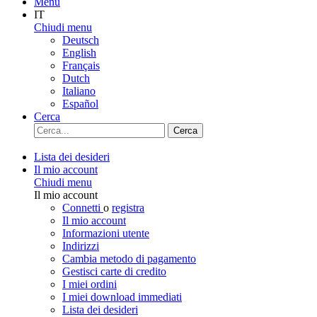
Menu
IT
Chiudi menu
Deutsch
English
Français
Dutch
Italiano
Español
Cerca
Cerca
Lista dei desideri
Il mio account
Chiudi menu
Il mio account
Connetti
o
registra
Il mio account
Informazioni utente
Indirizzi
Cambia metodo di pagamento
Gestisci carte di credito
I miei ordini
I miei download immediati
Lista dei desideri