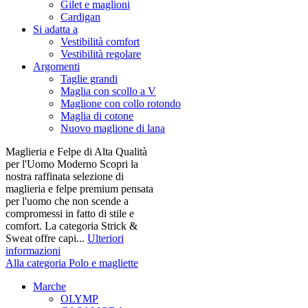
Gilet e maglioni
Cardigan
Si adatta a
Vestibilità comfort
Vestibilità regolare
Argomenti
Taglie grandi
Maglia con scollo a V
Maglione con collo rotondo
Maglia di cotone
Nuovo maglione di lana
Maglieria e Felpe di Alta Qualità
per l'Uomo Moderno Scopri la
nostra raffinata selezione di
maglieria e felpe premium pensata
per l'uomo che non scende a
compromessi in fatto di stile e
comfort. La categoria Strick &
Sweat offre capi...
Ulteriori
informazioni
Alla categoria Polo e magliette
Marche
OLYMP