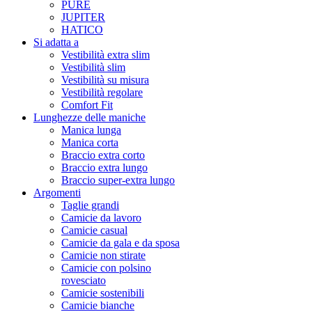
PURE
JUPITER
HATICO
Si adatta a
Vestibilità extra slim
Vestibilità slim
Vestibilità su misura
Vestibilità regolare
Comfort Fit
Lunghezze delle maniche
Manica lunga
Manica corta
Braccio extra corto
Braccio extra lungo
Braccio super-extra lungo
Argomenti
Taglie grandi
Camicie da lavoro
Camicie casual
Camicie da gala e da sposa
Camicie non stirate
Camicie con polsino
rovesciato
Camicie sostenibili
Camicie bianche