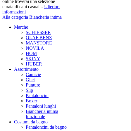
online troverai una selezione
curata di capi casual...
Ulteriori
informazioni
Alla categoria Biancheria intima
Marche
SCHIESSER
OLAF BENZ
MANSTORE
NOVILA
HOM
SKINY
HUBER
Assortimento
Camicie
Gilet
Punture
Slip
Pantaloncini
Boxer
Pantaloni lunghi
Biancheria intima
funzionale
Costumi da bagno
Pantaloncini da bagno