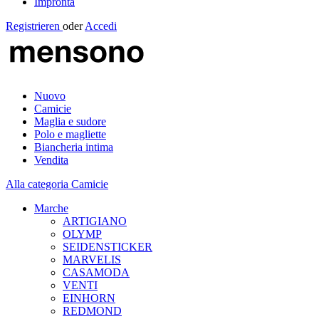
Impronta
Registrieren
oder
Accedi
Nuovo
Camicie
Maglia e sudore
Polo e magliette
Biancheria intima
Vendita
Alla categoria Camicie
Marche
ARTIGIANO
OLYMP
SEIDENSTICKER
MARVELIS
CASAMODA
VENTI
EINHORN
REDMOND