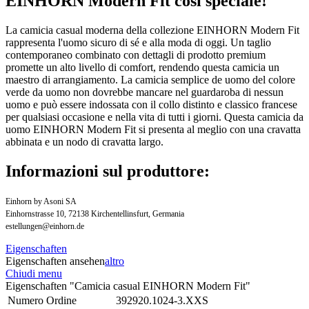
EINHORN Modern Fit così speciale!
La camicia casual moderna della collezione EINHORN Modern Fit
rappresenta l'uomo sicuro di sé e alla moda di oggi. Un taglio
contemporaneo combinato con dettagli di prodotto premium
promette un alto livello di comfort, rendendo questa camicia un
maestro di arrangiamento. La camicia semplice de uomo del colore
verde da uomo non dovrebbe mancare nel guardaroba di nessun
uomo e può essere indossata con il collo distinto e classico francese
per qualsiasi occasione e nella vita di tutti i giorni. Questa camicia da
uomo EINHORN Modern Fit si presenta al meglio con una cravatta
abbinata e un nodo di cravatta largo.
Informazioni sul produttore:
Einhorn by Asoni SA
Einhornstrasse 10, 72138 Kirchentellinsfurt, Germania
estellungen@einhorn.de
Eigenschaften
Eigenschaften ansehen
altro
Chiudi menu
Eigenschaften "Camicia casual EINHORN Modern Fit"
Numero Ordine
392920.1024-3.XXS