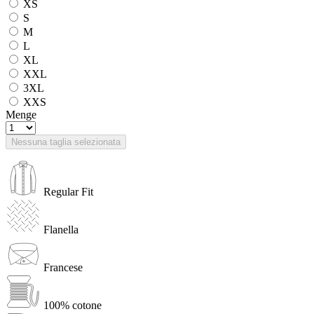
XS
S
M
L
XL
XXL
3XL
XXS
Menge
Nessuna taglia selezionata
Regular Fit
Flanella
Francese
100% cotone