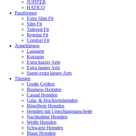
JUPITER
HATICO
Passformen
Extra Slim Fit
Slim Fit
Tailored Fit
Regular Fit
Comfort Fit
Ärmellängen
Langarm
Kurzarm
Extra kurzer Arm
Extra langer Arm
Super-extra langer Arm
Themen
Große Größen
Business Hemden
Casual Hemden
Gala- & Hochzeitshemden
Bügelfreie Hemden
Hemden mit Umschlagmanschette
Nachhaltige Hemden
Weiße Hemden
Schwarze Hemden
Blaue Hemden