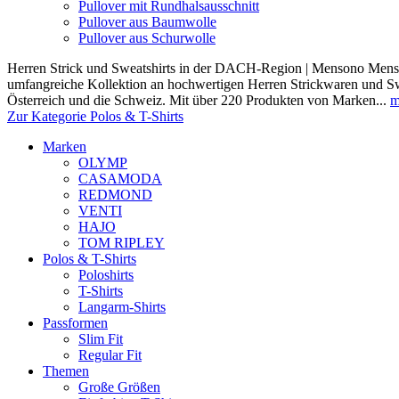
Pullover mit Rundhalsausschnitt
Pullover aus Baumwolle
Pullover aus Schurwolle
Herren Strick und Sweatshirts in der DACH-Region | Mensono Menso
umfangreiche Kollektion an hochwertigen Herren Strickwaren und Sw
Österreich und die Schweiz. Mit über 220 Produkten von Marken...
m
Zur Kategorie Polos & T-Shirts
Marken
OLYMP
CASAMODA
REDMOND
VENTI
HAJO
TOM RIPLEY
Polos & T-Shirts
Poloshirts
T-Shirts
Langarm-Shirts
Passformen
Slim Fit
Regular Fit
Themen
Große Größen