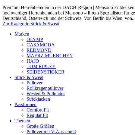
Premium Herrenhemden in der DACH-Region | Mensono Entdecken Si
hochwertiger Herrenhemden bei Mensono – Ihrem Spezialisten für 
Deutschland, Österreich und der Schweiz. Von Berlin bis Wien, von..
Zur Kategorie Strick & Sweat
Marken
OLYMP
CASAMODA
REDMOND
MAERZ MUENCHEN
HAJO
TOM RIPLEY
SEIDENSTICKER
Strick & Sweat
Pullover
Rollkragenpullover
Westen & Pullunder
Strickjacken
Passformen
Comfort Fit
Regular Fit
Themen
Große Größen
Pullover mit V-Ausschnitt