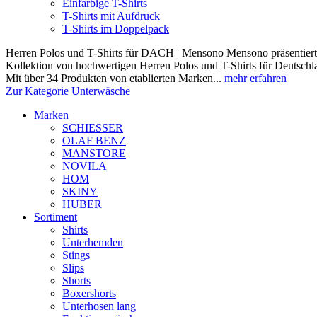
Einfarbige T-Shirts
T-Shirts mit Aufdruck
T-Shirts im Doppelpack
Herren Polos und T-Shirts für DACH | Mensono Mensono präsentiert 
Kollektion von hochwertigen Herren Polos und T-Shirts für Deutschl
Mit über 34 Produkten von etablierten Marken...
mehr erfahren
Zur Kategorie Unterwäsche
Marken
SCHIESSER
OLAF BENZ
MANSTORE
NOVILA
HOM
SKINY
HUBER
Sortiment
Shirts
Unterhemden
Stings
Slips
Shorts
Boxershorts
Unterhosen lang