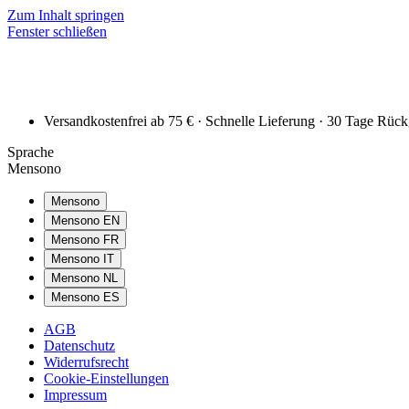
Zum Inhalt springen
Fenster schließen
Versandkostenfrei ab 75 € · Schnelle Lieferung · 30 Tage Rüc
Sprache
Mensono
Mensono
Mensono EN
Mensono FR
Mensono IT
Mensono NL
Mensono ES
AGB
Datenschutz
Widerrufsrecht
Cookie-Einstellungen
Impressum