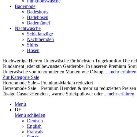
Funktionswäsche
Bademode
Badeshorts
Badehosen
Bademäntel
Nachtwäsche
Schlafanzüge
Nachthemden
Shirts
Hosen
Hochwertige Herren Unterwäsche für höchsten Tragekomfort Die rich
Fundament jeder stilbewussten Garderobe. In unserem Premium-Sortim
Unterwäsche von renommierten Marken wie Olymp,...
mehr erfahren
Zur Kategorie Sale
Herrenmode Sale – Premium-Marken reduziert
Herrenmode Sale – Premium-Hemden & mehr zu reduzierten Preisen W
lässige Casual-Hemden , warme Strickpullover oder...
mehr erfahren
Menü
DE
Menü schließen
Deutsch
English
Français