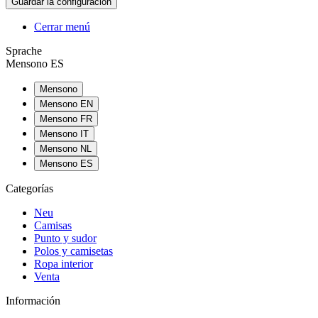
Cerrar menú
Sprache
Mensono ES
Mensono
Mensono EN
Mensono FR
Mensono IT
Mensono NL
Mensono ES
Categorías
Neu
Camisas
Punto y sudor
Polos y camisetas
Ropa interior
Venta
Información