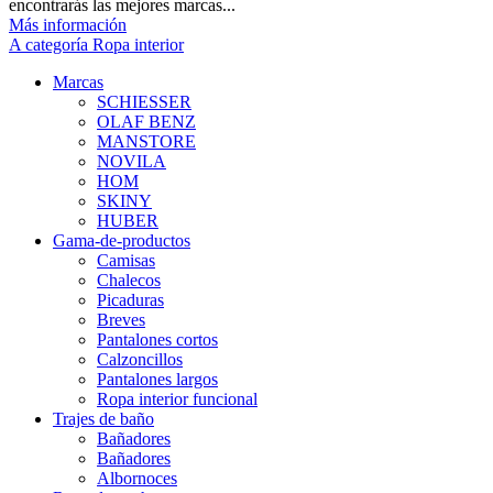
encontrarás las mejores marcas...
Más información
A categoría Ropa interior
Marcas
SCHIESSER
OLAF BENZ
MANSTORE
NOVILA
HOM
SKINY
HUBER
Gama-de-productos
Camisas
Chalecos
Picaduras
Breves
Pantalones cortos
Calzoncillos
Pantalones largos
Ropa interior funcional
Trajes de baño
Bañadores
Bañadores
Albornoces