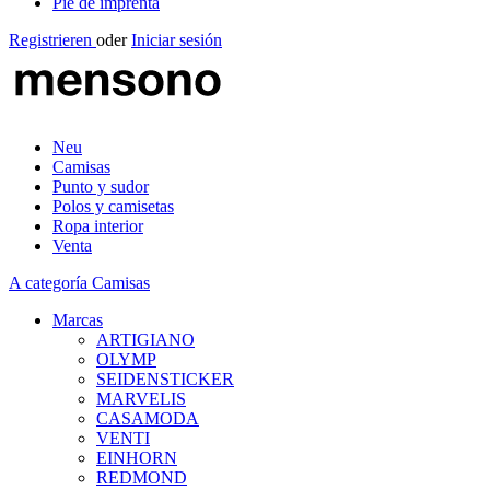
Pie de imprenta
Registrieren
oder
Iniciar sesión
Neu
Camisas
Punto y sudor
Polos y camisetas
Ropa interior
Venta
A categoría Camisas
Marcas
ARTIGIANO
OLYMP
SEIDENSTICKER
MARVELIS
CASAMODA
VENTI
EINHORN
REDMOND