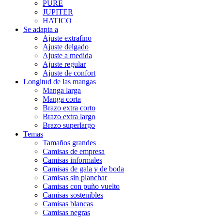
PURE
JUPITER
HATICO
Se adapta a
Ajuste extrafino
Ajuste delgado
Ajuste a medida
Ajuste regular
Ajuste de confort
Longitud de las mangas
Manga larga
Manga corta
Brazo extra corto
Brazo extra largo
Brazo superlargo
Temas
Tamaños grandes
Camisas de empresa
Camisas informales
Camisas de gala y de boda
Camisas sin planchar
Camisas con puño vuelto
Camisas sostenibles
Camisas blancas
Camisas negras