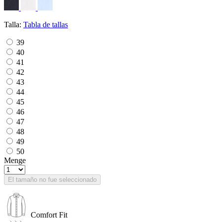
Talla:
Tabla de tallas
39
40
41
42
43
44
45
46
47
48
49
50
Menge
El tamaño no fue seleccionado
Comfort Fit